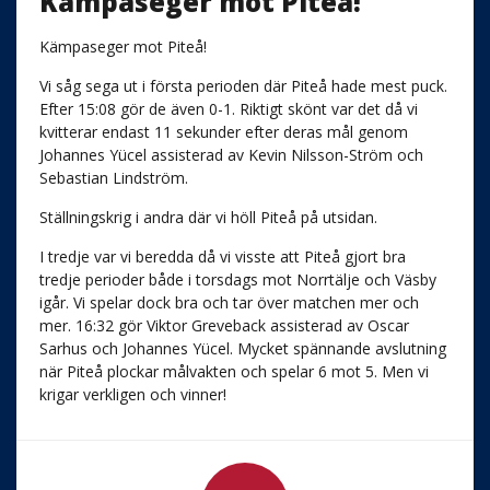
Kämpaseger mot Piteå!
Kämpaseger mot Piteå!
Vi såg sega ut i första perioden där Piteå hade mest puck.
Efter 15:08 gör de även 0-1. Riktigt skönt var det då vi
kvitterar endast 11 sekunder efter deras mål genom
Johannes Yücel assisterad av Kevin Nilsson-Ström och
Sebastian Lindström.
Ställningskrig i andra där vi höll Piteå på utsidan.
I tredje var vi beredda då vi visste att Piteå gjort bra
tredje perioder både i torsdags mot Norrtälje och Väsby
igår. Vi spelar dock bra och tar över matchen mer och
mer. 16:32 gör Viktor Greveback assisterad av Oscar
Sarhus och Johannes Yücel. Mycket spännande avslutning
när Piteå plockar målvakten och spelar 6 mot 5. Men vi
krigar verkligen och vinner!