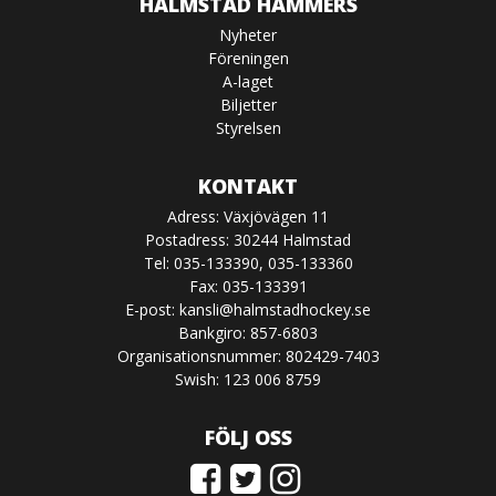
HALMSTAD HAMMERS
Nyheter
Föreningen
A-laget
Biljetter
Styrelsen
KONTAKT
Adress: Växjövägen 11
Postadress: 30244 Halmstad
Tel: 035-133390, 035-133360
Fax: 035-133391
E-post:
kansli@halmstadhockey.se
Bankgiro: 857-6803
Organisationsnummer: 802429-7403
Swish: 123 006 8759
FÖLJ OSS