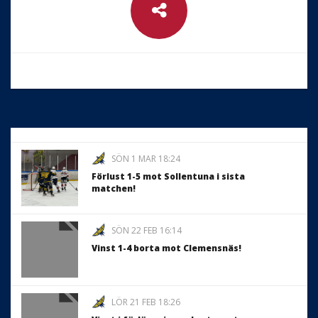
SÖN 1 MAR 18:24
Förlust 1-5 mot Sollentuna i sista
matchen!
SÖN 22 FEB 16:14
Vinst 1-4 borta mot Clemensnäs!
LÖR 21 FEB 18:26