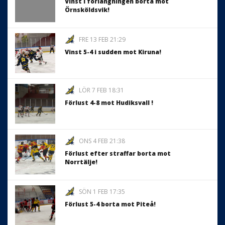
Vinst i förlängningen borta mot
Örnsköldsvik!
FRE 13 FEB 21:29
Vinst 5-4 i sudden mot Kiruna!
LÖR 7 FEB 18:31
Förlust 4-8 mot Hudiksvall !
ONS 4 FEB 21:38
Förlust efter straffar borta mot
Norrtälje!
SÖN 1 FEB 17:35
Förlust 5-4 borta mot Piteå!