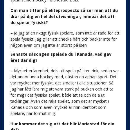
Om man tittar på eliteprospects så ser man att du
drar på dig en hel del utvisningar, innebär det att
du spelar fysiskt?
– Ja jag är en riktigt fysisk spelare, som inte är rädd för att
spela fysiskt. Jag gillar att checka hårt och backar inte för
någon även om jag inte är störst på isen
Senaste säsongen spelade du i Kanada, vad gav
året där dig?
– Mycket erfarenhet, dels att spela på liten rink, sedan var
det annorlunda hockey med, nästan en annan sport. Det
var mycket mer fysiskt, det smäller i alla situationer. Så
jag har fått lära mig att vara stark på pucken och att ta
för mig i det fysiska spelet, både att ta och dela ut
tacklingar. Även det raka spelet, som det är mycket i
Kanada och som även mycket är min identitet som
spelare, har format mig.
Hur kommer det sig att det blir Mariestad för din
del?