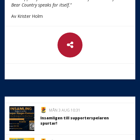
Bear Country speaks for itself.”
Av Krister Holm
MÅN 3 AUG 10:31
Insamligen till supporterspelaren
spurtar!