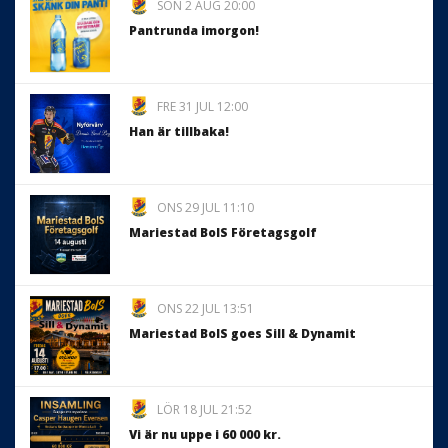
SÖN 2 AUG 20:00
Pantrunda imorgon!
FRE 31 JUL 12:00
Han är tillbaka!
ONS 29 JUL 11:10
Mariestad BoIS Företagsgolf
ONS 22 JUL 13:51
Mariestad BoIS goes Sill & Dynamit
LÖR 18 JUL 21:52
Vi är nu uppe i 60 000 kr.