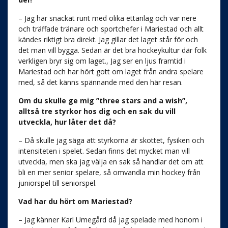
– Jag har snackat runt med olika ettanlag och var nere
och träffade tränare och sportchefer i Mariestad och allt
kändes riktigt bra direkt. Jag gillar det laget står för och
det man vill bygga. Sedan är det bra hockeykultur där folk
verkligen bryr sig om laget., Jag ser en ljus framtid i
Mariestad och har hört gott om laget från andra spelare
med, så det känns spännande med den här resan.
Om du skulle ge mig ”three stars and a wish”,
alltså tre styrkor hos dig och en sak du vill
utveckla, hur låter det då?
– Då skulle jag säga att styrkorna är skottet, fysiken och
intensiteten i spelet. Sedan finns det mycket man vill
utveckla, men ska jag välja en sak så handlar det om att
bli en mer senior spelare, så omvandla min hockey från
juniorspel till seniorspel.
Vad har du hört om Mariestad?
– Jag känner Karl Umegård då jag spelade med honom i