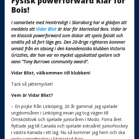
Fysisk powerforward klar för
Bois!
I samarbete med Hemtrevligt i Skaraborg har vi glädjen att
meddela att
Vidar Blixt
är klar för Mariestad Bois. Vidar är
en klassisk powerforward som älskar att spela fysiskt och
smälla på så fort läge ges. Den 20-årige rightaren kommer
senast från en säsong i den kanadensiska klubben Victoria
Grizzlies, där han var en mycket uppskattad spelare och
vann ”Tony Burrows community award”.
Vidar Blixt, välkommen till klubben!
Tack så jättemycket!
Vem är Vidar Blixt?
– En pojke från Linköping, 20 år gammal. Jag spelade
ungdomsåren i Linköping innan jag tog vägen till
Örnsköldsvik och spelade junioråren i Modo. Förra året
flyttade jag till Canada och spelade extraåret juniorhockey
i västra Kanada i ett lag. Nu så kommer jag hem och ska
spela seniorhockey i Mariestad Bois.