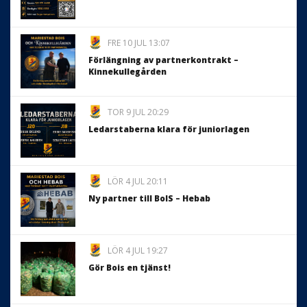
FRE 10 JUL 13:07
Förlängning av partnerkontrakt –
Kinnekullegården
TOR 9 JUL 20:29
Ledarstaberna klara för juniorlagen
LÖR 4 JUL 20:11
Ny partner till BoIS – Hebab
LÖR 4 JUL 19:27
Gör Bois en tjänst!