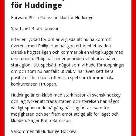
för Huddinge
Forward Philip Rafnsson klar för Huddinge
Sportchef Björn Jonason
Efter en lyckad try-out är vi glada att nu ha kommit
överens med Philip. Han har god erfarenhet av den
Danska högsta ligan och kommer bli en viktig kugge med
den rutinen. Philip har under perioden visat prov på en
stark glöd i sitt spelsätt, något som vi hade förhoppningar
om och som nu har fallit ut väl. Vi har även sett flera
positiva sidor i hans offensiva spel som kommer öka
konkurrensen i truppen.
Huddinge är en klubb med stark historik i svensk hockey
och jag tycker att tränarstaben och styrelsen har något
väldigt spännande på gång här. Jag är tacksam för
möjligheten och ser fram emot att ge allt för laget och
klubben. Säger Philip Rafnsson.
Välkommen till Huddinge Hockey!