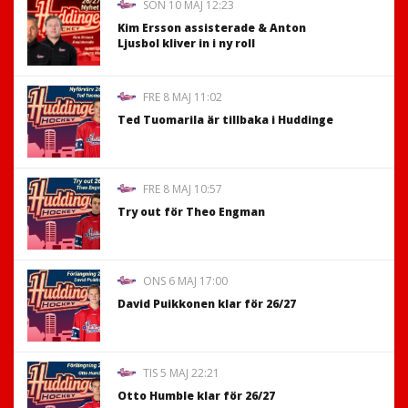
SÖN 10 MAJ 12:23
Kim Ersson assisterade & Anton
Ljusbol kliver in i ny roll
FRE 8 MAJ 11:02
Ted Tuomarila är tillbaka i Huddinge
FRE 8 MAJ 10:57
Try out för Theo Engman
ONS 6 MAJ 17:00
David Puikkonen klar för 26/27
TIS 5 MAJ 22:21
Otto Humble klar för 26/27