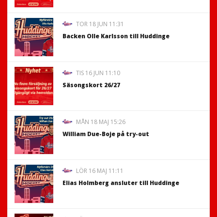
TOR 18 JUN 11:31
Backen Olle Karlsson till Huddinge
TIS 16 JUN 11:10
Säsongskort 26/27
MÅN 18 MAJ 15:26
William Due-Boje på try-out
LÖR 16 MAJ 11:11
Elias Holmberg ansluter till Huddinge