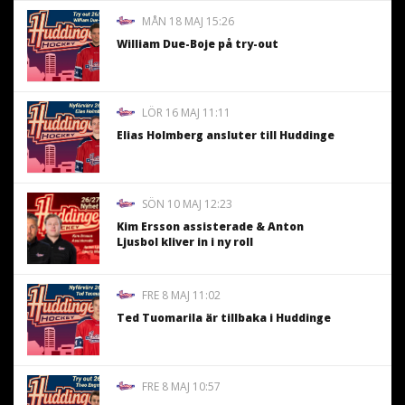
MÅN 18 MAJ 15:26
William Due-Boje på try-out
LÖR 16 MAJ 11:11
Elias Holmberg ansluter till Huddinge
SÖN 10 MAJ 12:23
Kim Ersson assisterade & Anton
Ljusbol kliver in i ny roll
FRE 8 MAJ 11:02
Ted Tuomarila är tillbaka i Huddinge
FRE 8 MAJ 10:57