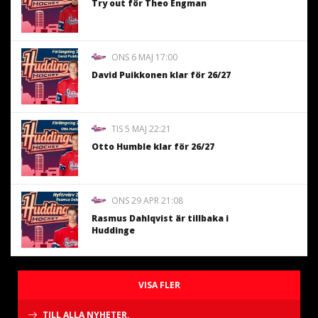
Try out för Theo Engman
ONS 6 MAJ 17:00
David Puikkonen klar för 26/27
TIS 5 MAJ 22:21
Otto Humble klar för 26/27
ONS 29 APR 21:08
Rasmus Dahlqvist är tillbaka i
Huddinge
VISA FLER
TILL ALLA NYHETER.