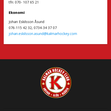
tfn: 070- 107 65 21
Ekonomi
Johan Eskilsson Åsund
076-115 42 32, 0734-34 37 07
johan.eskilsson.asund@kalmarhockey.com