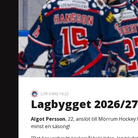
LÖR 9 MAJ 16:22
Lagbygget 2026/27:
Algot Persson
, 22, anslöt till Mörrum Hockey
minst en säsong!