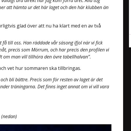
 väldigt bra direkt när jag kom förra året. Alla tog
 mer att hämta ur det här laget och den här klubben än
rligtvis glad över att nu ha klart med en av två
få till oss. Han räddade vår säsong ifjol när vi fick
måt, precis som Mörrum, och har precis den profilen vi
lt om man vill tillhöra den övre tabellhalvan”.
och vet hur sommaren ska tillbringas.
och bli bättre. Precis som för resten av laget är det
er träningarna. Det finns inget annat om vi vill vara
o (nedan)