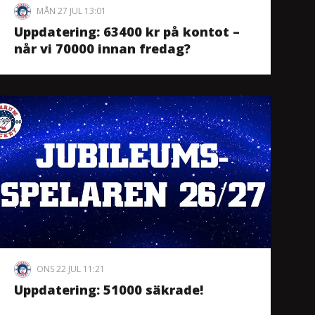
MÅN 27 JUL 13:01
Uppdatering: 63400 kr på kontot –
når vi 70000 innan fredag?
ONS 22 JUL 11:21
Uppdatering: 51000 säkrade!