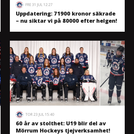
FRE 31 JUL 12:27
Uppdatering: 71900 kronor säkrade
– nu siktar vi på 80000 efter helgen!
TOR 23 JUL 15:40
60 år av stolthet: U19 blir del av
Mörrum Hockeys tjejverksamhet!