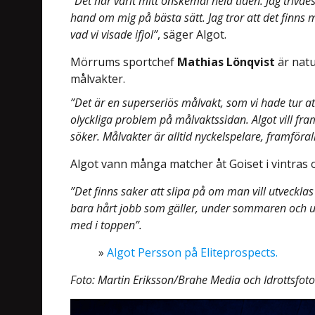
”Det har varit mitt önskemål hela tiden. Jag trivdes
hand om mig på bästa sätt. Jag tror att det finns
vad vi visade ifjol”
, säger Algot.
Mörrums sportchef
Mathias Lönqvist
är natu
målvakter.
”Det är en superseriös målvakt, som vi hade tur att 
olyckliga problem på målvaktssidan. Algot vill fra
söker. Målvakter är alltid nyckelspelare, framföral
Algot vann många matcher åt Goiset i vintras 
”Det finns saker att slipa på om man vill utvecklas 
bara hårt jobb som gäller, under sommaren och und
med i toppen”.
»
Algot Persson på Eliteprospects.
Foto: Martin Eriksson/Brahe Media och Idrottsfot