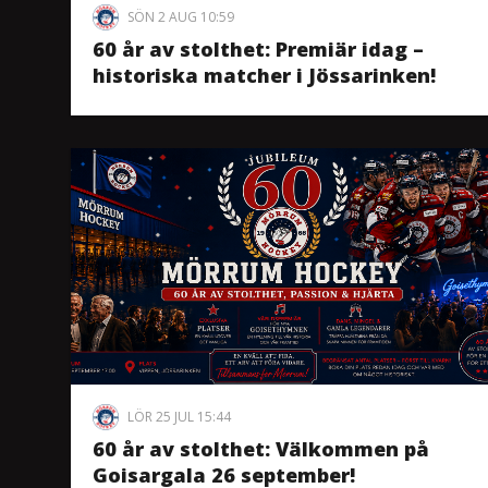
SÖN 2 AUG 10:59
60 år av stolthet: Premiär idag –
historiska matcher i Jössarinken!
LÖR 25 JUL 15:44
60 år av stolthet: Välkommen på
Goisargala 26 september!