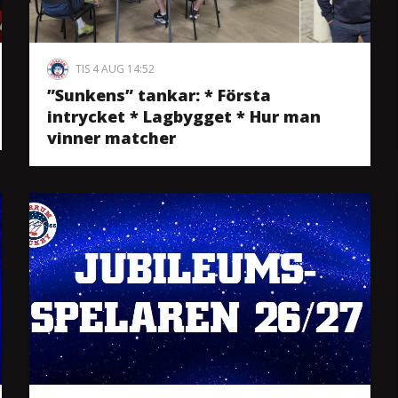
TIS 4 AUG 14:52
”Sunkens” tankar: * Första
intrycket * Lagbygget * Hur man
vinner matcher