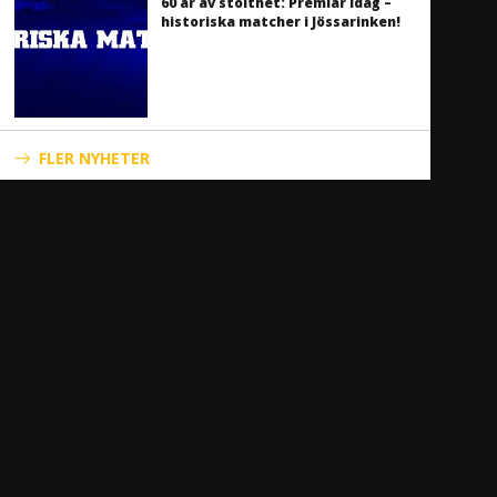
60 år av stolthet: Premiär idag –
historiska matcher i Jössarinken!
FLER NYHETER