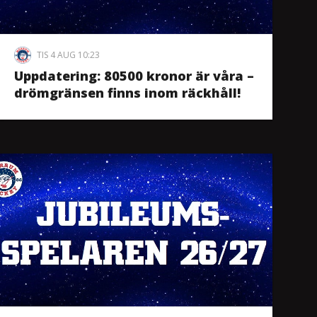
TIS 4 AUG 10:23
Uppdatering: 80500 kronor är våra –
drömgränsen finns inom räckhåll!