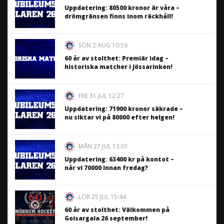
Uppdatering: 80500 kronor är våra –
drömgränsen finns inom räckhåll!
SÖN 2 AUG 10:59
60 år av stolthet: Premiär idag –
historiska matcher i Jössarinken!
FRE 31 JUL 12:27
Uppdatering: 71900 kronor säkrade –
nu siktar vi på 80000 efter helgen!
MÅN 27 JUL 13:01
Uppdatering: 63400 kr på kontot –
når vi 70000 innan fredag?
LÖR 25 JUL 15:44
60 år av stolthet: Välkommen på
Goisargala 26 september!