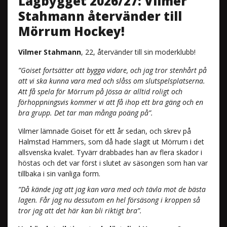
Lagbygget 2026/27: Vilmer
Stahmann återvänder till
Mörrum Hockey!
Vilmer Stahmann
, 22, återvänder till sin moderklubb!
”Goiset fortsätter att bygga vidare, och jag tror stenhårt på
att vi ska kunna vara med och slåss om slutspelsplatserna.
Att få spela för Mörrum på Jössa är alltid roligt och
förhoppningsvis kommer vi att få ihop ett bra gäng och en
bra grupp. Det tar man många poäng på”.
Vilmer lämnade Goiset för ett år sedan, och skrev på
Halmstad Hammers, som då hade slagit ut Mörrum i det
allsvenska kvalet. Tyvärr drabbades han av flera skador i
höstas och det var först i slutet av säsongen som han var
tillbaka i sin vanliga form.
”Då kände jag att jag kan vara med och tävla mot de bästa
lagen. Får jag nu dessutom en hel försäsong i kroppen så
tror jag att det här kan bli riktigt bra”.