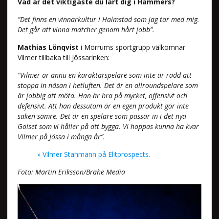
Vad är det viktigaste du lärt dig i Hammers?
”Det finns en vinnarkultur i Halmstad som jag tar med mig.
Det går att vinna matcher genom hårt jobb”.
Mathias Lönqvist
i Mörrums sportgrupp välkomnar
Vilmer tillbaka till Jössarinken:
”Vilmer är ännu en karaktärspelare som inte är rädd att
stoppa in näsan i hetluften. Det är en allroundspelare som
är jobbig att möta. Han är bra på mycket, offensivt och
defensivt. Att han dessutom är en egen produkt gör inte
saken sämre. Det är en spelare som passar in i det nya
Goiset som vi håller på att bygga. Vi hoppas kunna ha kvar
Vilmer på Jössa i många år”.
» Vilmer Stahmann på Elitprospects.
Foto: Martin Eriksson/Brahe Media