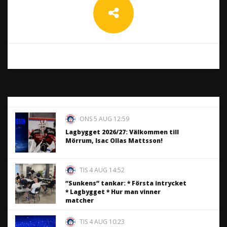
ONS 5 AUG 12:59
Lagbygget 2026/27: Välkommen till
Mörrum, Isac Ollas Mattsson!
TIS 4 AUG 14:52
”Sunkens” tankar: * Första intrycket
* Lagbygget * Hur man vinner
matcher
TIS 4 AUG 10:23