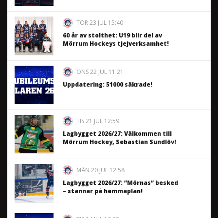
TOR 23 JUL 15:40
60 år av stolthet: U19 blir del av
Mörrum Hockeys tjejverksamhet!
ONS 22 JUL 11:21
Uppdatering: 51000 säkrade!
TIS 21 JUL 12:59
Lagbygget 2026/27: Välkommen till
Mörrum Hockey, Sebastian Sundlöv!
MÅN 20 JUL 12:58
Lagbygget 2026/27: ”Mörnas” besked
– stannar på hemmaplan!