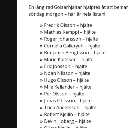
En lång rad Goisarhjältar hjälptes åt att bem
söndag morgon – här är hela listan!
»
Fredrik Olsson – hjälte
»
Mathias Kemppi – hjälte
»
Roger Johansson – hjälte
»
Cornelia Gallerydh – hjälte
»
Benjamin Bengtsson – hjälte
»
Marie Karlsson – hjälte
»
Eric Jönsson – hjälte
»
Noah Nilsson – hjälte
»
Hugo Olsson – hjälte
»
Mile Kellander – hjälte
»
Per Olsson – hjälte
»
Jonas Ohlsson – hjälte
»
Thea Andersson – hjälte
»
Robert Kjellin – hjälte
»
Devin Hoberg – hjälte