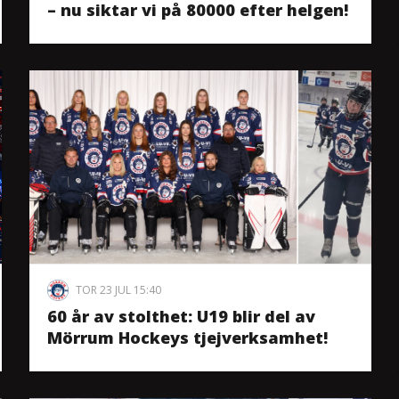
– nu siktar vi på 80000 efter helgen!
TOR 23 JUL 15:40
60 år av stolthet: U19 blir del av
Mörrum Hockeys tjejverksamhet!