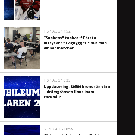
TIS 4 AUG 14:52
”Sunkens” tankar: * Första
intrycket * Lagbygget * Hur man
vinner matcher
TIS 4 AUG 10:23
Uppdatering: 80500 kronor är våra
– drömgränsen finns inom
räckhåll!
SÖN 2 AUG 10:59