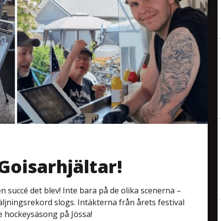
Goisarhjältar!
en succé det blev! Inte bara på de olika scenerna –
äljningsrekord slogs. Intäkterna från årets festival
e hockeysäsong på Jössa!