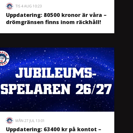
TIS 4 AUG 10:23
Uppdatering: 80500 kronor är våra –
drömgränsen finns inom räckhåll!
MÅN 27 JUL 13:01
Uppdatering: 63400 kr på kontot –