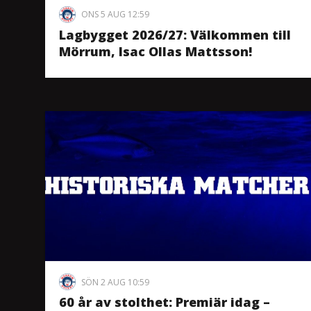
ONS 5 AUG 12:59
Lagbygget 2026/27: Välkommen till
Mörrum, Isac Ollas Mattsson!
SÖN 2 AUG 10:59
60 år av stolthet: Premiär idag –