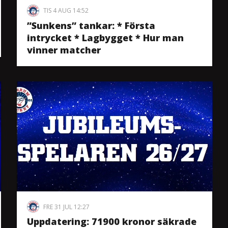
TIS 4 AUG 14:52
”Sunkens” tankar: * Första
intrycket * Lagbygget * Hur man
vinner matcher
FRE 31 JUL 12:27
Uppdatering: 71900 kronor säkrade