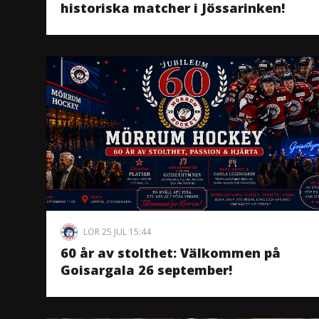
historiska matcher i Jössarinken!
LÖR 25 JUL 15:44
60 år av stolthet: Välkommen på
Goisargala 26 september!