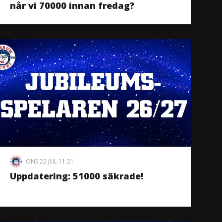
når vi 70000 innan fredag?
ONS 22 JUL 11:21
Uppdatering: 51000 säkrade!