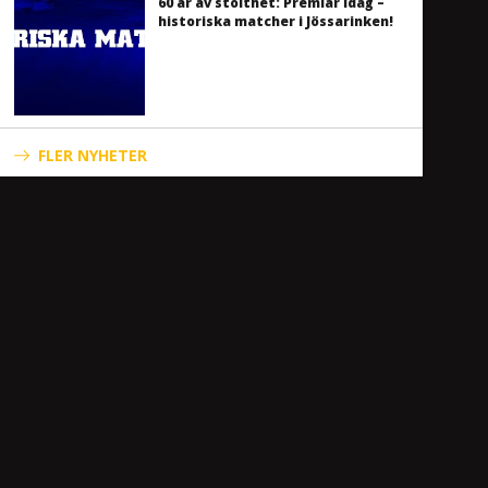
60 år av stolthet: Premiär idag –
historiska matcher i Jössarinken!
FLER NYHETER