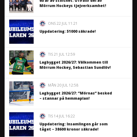
60 år av stolthet: U19 blir del av
Mörrum Hockeys tjejverksamhet!
ONS 22 JUL 11:21
Uppdatering: 51000 säkrade!
TIS 21 JUL 12:59
Lagbygget 2026/27: Välkommen till
Mörrum Hockey, Sebastian Sundlöv!
MÅN 20 JUL 12:58
Lagbygget 2026/27: ”Mörnas” besked
– stannar på hemmaplan!
TIS 14 JUL 16:22
Uppdatering: Insamlingen går som
tåget – 38600 kronor säkrade!