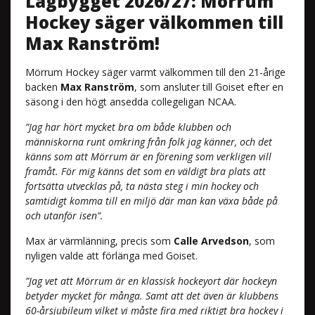
Lagbygget 2026/27: Mörrum
Hockey säger välkommen till
Max Ranström!
Mörrum Hockey säger varmt välkommen till den 21-årige
backen
Max Ranström
, som ansluter till Goiset efter en
säsong i den högt ansedda collegeligan NCAA.
”Jag har hört mycket bra om både klubben och
människorna runt omkring från folk jag känner, och det
känns som att Mörrum är en förening som verkligen vill
framåt. För mig känns det som en väldigt bra plats att
fortsätta utvecklas på, ta nästa steg i min hockey och
samtidigt komma till en miljö där man kan växa både på
och utanför isen”.
Max är värmlänning, precis som
Calle Arvedson
, som
nyligen valde att förlänga med Goiset.
”Jag vet att Mörrum är en klassisk hockeyort där hockeyn
betyder mycket för många. Samt att det även är klubbens
60-årsjubileum vilket vi måste fira med riktigt bra hockey i