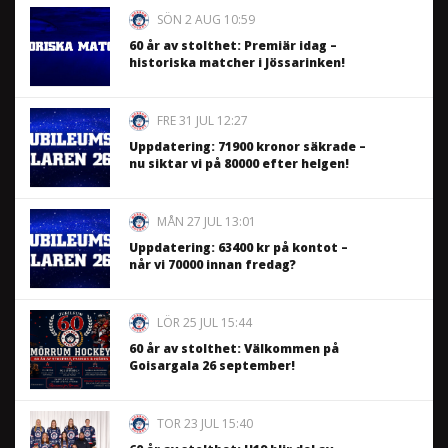
SÖN 2 AUG 10:59
60 år av stolthet: Premiär idag –
historiska matcher i Jössarinken!
FRE 31 JUL 12:27
Uppdatering: 71900 kronor säkrade –
nu siktar vi på 80000 efter helgen!
MÅN 27 JUL 13:01
Uppdatering: 63400 kr på kontot –
når vi 70000 innan fredag?
LÖR 25 JUL 15:44
60 år av stolthet: Välkommen på
Goisargala 26 september!
TOR 23 JUL 15:40