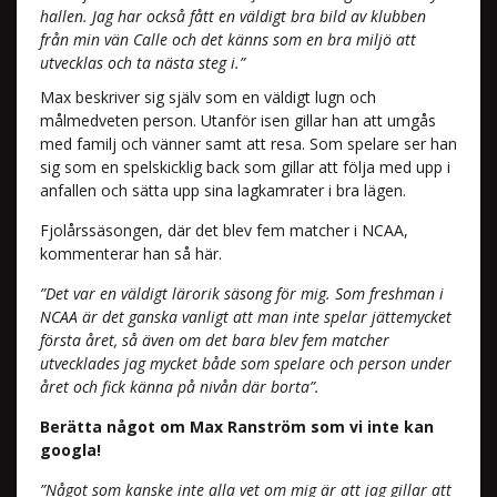
hallen. Jag har också fått en väldigt bra bild av klubben
från min vän Calle och det känns som en bra miljö att
utvecklas och ta nästa steg i.”
Max beskriver sig själv som en väldigt lugn och
målmedveten person. Utanför isen gillar han att umgås
med familj och vänner samt att resa. Som spelare ser han
sig som en spelskicklig back som gillar att följa med upp i
anfallen och sätta upp sina lagkamrater i bra lägen.
Fjolårssäsongen, där det blev fem matcher i NCAA,
kommenterar han så här.
”Det var en väldigt lärorik säsong för mig. Som freshman i
NCAA är det ganska vanligt att man inte spelar jättemycket
första året, så även om det bara blev fem matcher
utvecklades jag mycket både som spelare och person under
året och fick känna på nivån där borta”.
Berätta något om Max Ranström som vi inte kan
googla!
”Något som kanske inte alla vet om mig är att jag gillar att