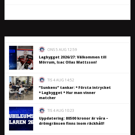
ONS 5 AUG 12:59
Lagbygget 2026/27: Välkommen till
Mörrum, Isac Ollas Mattsson!
TIS 4 AUG 14:52
”Sunkens” tankar: * Första intrycket
* Lagbygget * Hur man vinner
matcher
TIS 4 AUG 10:23
Uppdatering: 80500 kronor är våra –
drömgränsen finns inom räckhåll!