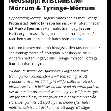
Nedsläpp: Kristianstad-
Mörrum & Tyringe-Mörrum
Uppdatering, lördag:
Dagens match spelas mot Tyringe i
Kristianstad.
Didrik Jansson
har insjuknat, vilket innebär
att
Marko Spurins
vaktar målet även idag.
Jesper
Hultberg
saknas. I övrigt blir det samma lag som igår.
Matchen startar 14:00 och kan streamas
HÄR.
Mörrum Hockey möter på fredagskvällen Kristianstads IK
i en träningsmatch på bortaplan. Nedsläpp är 20:00.
Vinnaren möter Tingsryd eller Tyringe imorgon (lördag) i
final i miniturneringen.
”Vi har lite skador och sjukdomar i laget som stört
träningarna i veckan. Men vi vill som vanligt se att
grabbarna visar inställning. Vi vill fortsätta att utveckla
försvarsspelet och behöver bli bättre på att vårda pucken.
Det är inte lätt att möta division 2-lag. De vill förstås göra
allt för att slå oss, så det gäller att vi är med direkt från
start. Det går inte att trycka på en knapp efter halva
matchen och tro att det kommer att fungera”
, säger