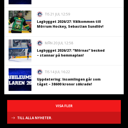
TIS 21 JUL 12:59
Lagbygget 2026/27: Välkommen till
Mörrum Hockey, Sebastian Sundlöv!
MÅN 20 JUL 12:58
Lagbygget 2026/27: ”Mörnas” besked
– stannar på hemmaplan!
TIS 14 JUL 16:22
Uppdatering: Insamlingen går som
tåget – 38600 kronor säkrade!
VISA FLER
TILL ALLA NYHETER.