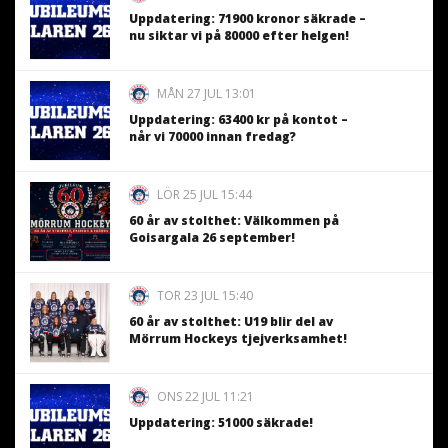
Uppdatering: 71900 kronor säkrade –
nu siktar vi på 80000 efter helgen!
MÅN 27 JUL 13:01
Uppdatering: 63400 kr på kontot –
når vi 70000 innan fredag?
LÖR 25 JUL 15:44
60 år av stolthet: Välkommen på
Goisargala 26 september!
TOR 23 JUL 15:40
60 år av stolthet: U19 blir del av
Mörrum Hockeys tjejverksamhet!
ONS 22 JUL 11:21
Uppdatering: 51000 säkrade!