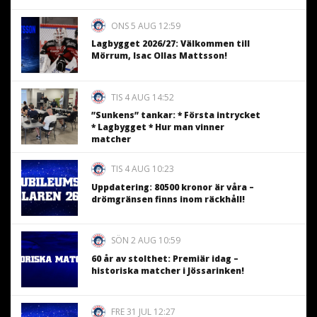
ONS 5 AUG 12:59
Lagbygget 2026/27: Välkommen till
Mörrum, Isac Ollas Mattsson!
TIS 4 AUG 14:52
”Sunkens” tankar: * Första intrycket
* Lagbygget * Hur man vinner
matcher
TIS 4 AUG 10:23
Uppdatering: 80500 kronor är våra –
drömgränsen finns inom räckhåll!
SÖN 2 AUG 10:59
60 år av stolthet: Premiär idag –
historiska matcher i Jössarinken!
FRE 31 JUL 12:27