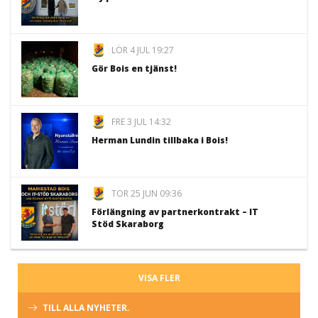
LÖR 4 JUL 19:27
Gör Bois en tjänst!
FRE 3 JUL 14:32
Herman Lundin tillbaka i Bois!
TOR 25 JUN 09:36
Förlängning av partnerkontrakt – IT
Stöd Skaraborg
VISA FLER
TILL ALLA NYHETER.