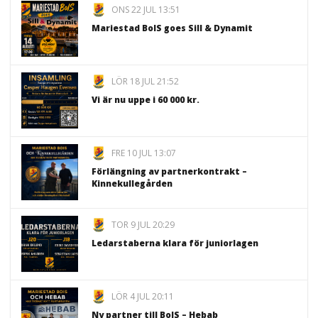
ONS 22 JUL 13:51
Mariestad BoIS goes Sill & Dynamit
LÖR 18 JUL 21:52
Vi är nu uppe i 60 000 kr.
FRE 10 JUL 13:07
Förlängning av partnerkontrakt –
Kinnekullegården
TOR 9 JUL 20:29
Ledarstaberna klara för juniorlagen
LÖR 4 JUL 20:11
Ny partner till BoIS – Hebab