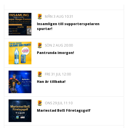
MÅN 3 AUG 10:31
Insamligen till supporterspelaren
spurtar!
SÖN 2 AUG 20:00
Pantrunda imorgon!
FRE 31 JUL 12:00
Han är tillbaka!
ONS 29 JUL 11:10
Mariestad BoIS Företagsgolf