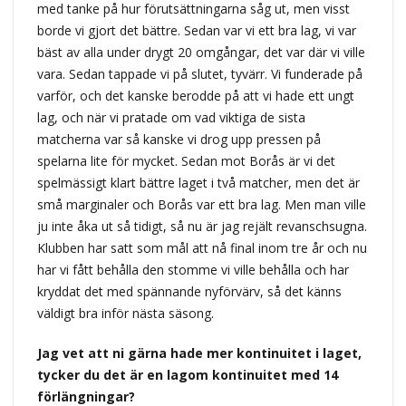
med tanke på hur förutsättningarna såg ut, men visst
borde vi gjort det bättre. Sedan var vi ett bra lag, vi var
bäst av alla under drygt 20 omgångar, det var där vi ville
vara. Sedan tappade vi på slutet, tyvärr. Vi funderade på
varför, och det kanske berodde på att vi hade ett ungt
lag, och när vi pratade om vad viktiga de sista
matcherna var så kanske vi drog upp pressen på
spelarna lite för mycket. Sedan mot Borås är vi det
spelmässigt klart bättre laget i två matcher, men det är
små marginaler och Borås var ett bra lag. Men man ville
ju inte åka ut så tidigt, så nu är jag rejält revanschsugna.
Klubben har satt som mål att nå final inom tre år och nu
har vi fått behålla den stomme vi ville behålla och har
kryddat det med spännande nyförvärv, så det känns
väldigt bra inför nästa säsong.
Jag vet att ni gärna hade mer kontinuitet i laget,
tycker du det är en lagom kontinuitet med 14
förlängningar?