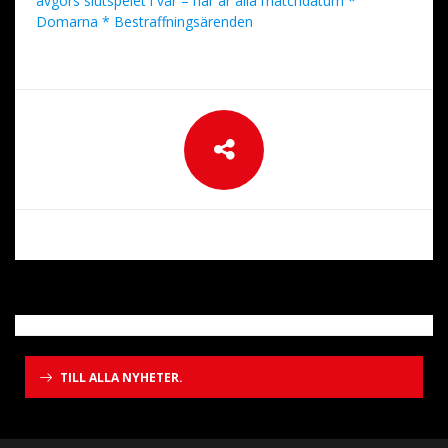
avgörs slutspelet i vår – här är alla matchdatum *
Domarna * Bestraffningsärenden
TILL ALLA NYHETER.