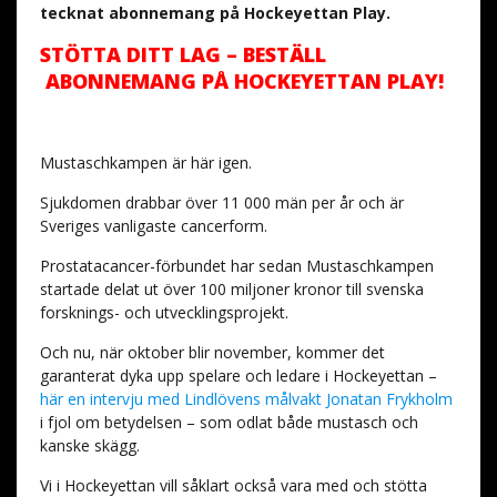
tecknat abonnemang på Hockeyettan Play.
STÖTTA DITT LAG – BESTÄLL
ABONNEMANG PÅ HOCKEYETTAN PLAY!
Mustaschkampen är här igen.
Sjukdomen drabbar över 11 000 män per år och är
Sveriges vanligaste cancerform.
Prostatacancer-förbundet har sedan Mustaschkampen
startade delat ut över 100 miljoner kronor till svenska
forsknings- och utvecklingsprojekt.
Och nu, när oktober blir november, kommer det
garanterat dyka upp spelare och ledare i Hockeyettan –
här en intervju med Lindlövens målvakt Jonatan Frykholm
i fjol om betydelsen – som odlat både mustasch och
kanske skägg.
Vi i Hockeyettan vill såklart också vara med och stötta