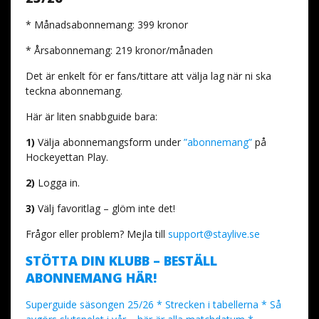
* Månadsabonnemang: 399 kronor
* Årsabonnemang: 219 kronor/månaden
Det är enkelt för er fans/tittare att välja lag när ni ska
teckna abonnemang.
Här är liten snabbguide bara:
1)
Välja abonnemangsform under
”abonnemang”
på
Hockeyettan Play.
2)
Logga in.
3)
Välj favoritlag – glöm inte det!
Frågor eller problem? Mejla till
support@staylive.se
STÖTTA DIN KLUBB – BESTÄLL
ABONNEMANG HÄR!
Superguide säsongen 25/26 * Strecken i tabellerna * Så