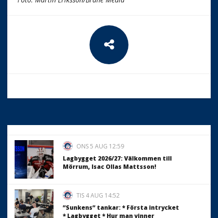
ONS 5 AUG 12:59
Lagbygget 2026/27: Välkommen till
Mörrum, Isac Ollas Mattsson!
TIS 4 AUG 14:52
”Sunkens” tankar: * Första intrycket
* Lagbygget * Hur man vinner