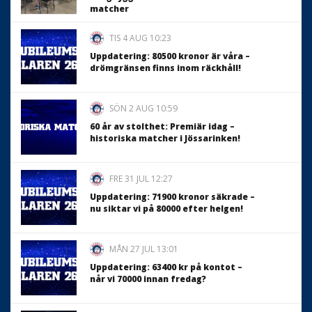
matcher
TIS 4 AUG 10:23
Uppdatering: 80500 kronor är våra –
drömgränsen finns inom räckhåll!
SÖN 2 AUG 10:59
60 år av stolthet: Premiär idag –
historiska matcher i Jössarinken!
FRE 31 JUL 12:27
Uppdatering: 71900 kronor säkrade –
nu siktar vi på 80000 efter helgen!
MÅN 27 JUL 13:01
Uppdatering: 63400 kr på kontot –
når vi 70000 innan fredag?