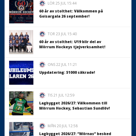
LÖR 25 JUL 15:44
60 år av stolthet: Välkommen på
Goisargala 26 september!
TOR 23 JUL 15:40
60 år av stolthet: U19 blir del av
Mörrum Hockeys tjejverksamhet!
ONS 22 JUL 11:21
Uppdatering: 51000 säkrade!
TIS 21 JUL 12:59
Lagbygget 2026/27: Välkommen till
Mörrum Hockey, Sebastian Sundlöv!
MÅN 20 JUL 12:58
Lagbygget 2026/27: ”Mörnas” besked