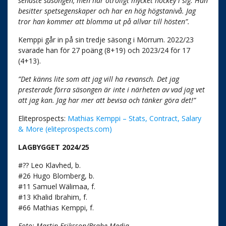
senaste säsongen, men har otroligt mycket hockey i sig. Han
besitter spetsegenskaper och har en hög högstanivå. Jag
tror han kommer att blomma ut på allvar till hösten”.
Kemppi går in på sin tredje säsong i Mörrum. 2022/23
svarade han för 27 poäng (8+19) och 2023/24 för 17
(4+13).
”Det känns lite som att jag vill ha revansch. Det jag
presterade förra säsongen är inte i närheten av vad jag vet
att jag kan. Jag har mer att bevisa och tänker göra det!”
Eliteprospects:
Mathias Kemppi – Stats, Contract, Salary
& More (eliteprospects.com)
LAGBYGGET 2024/25
#?? Leo Klavhed, b.
#26 Hugo Blomberg, b.
#11 Samuel Wälimaa, f.
#13 Khalid Ibrahim, f.
#66 Mathias Kemppi, f.
Foto: Martin Eriksson/Brahe Media