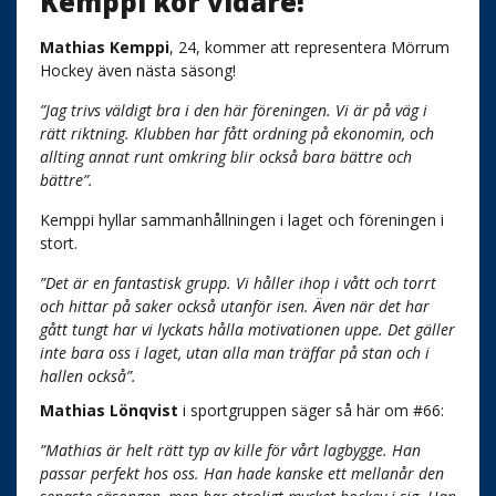
Kemppi kör vidare!
Mathias Kemppi
, 24, kommer att representera Mörrum
Hockey även nästa säsong!
”Jag trivs väldigt bra i den här föreningen. Vi är på väg i
rätt riktning. Klubben har fått ordning på ekonomin, och
allting annat runt omkring blir också bara bättre och
bättre”.
Kemppi hyllar sammanhållningen i laget och föreningen i
stort.
”Det är en fantastisk grupp. Vi håller ihop i vått och torrt
och hittar på saker också utanför isen. Även när det har
gått tungt har vi lyckats hålla motivationen uppe. Det gäller
inte bara oss i laget, utan alla man träffar på stan och i
hallen också”.
Mathias Lönqvist
i sportgruppen säger så här om #66:
”Mathias är helt rätt typ av kille för vårt lagbygge. Han
passar perfekt hos oss. Han hade kanske ett mellanår den