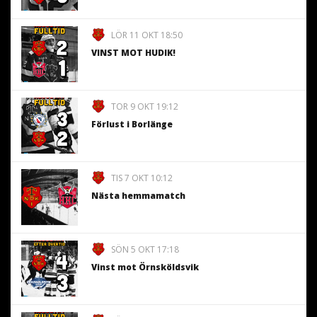
LÖR 11 OKT 18:50
VINST MOT HUDIK!
TOR 9 OKT 19:12
Förlust i Borlänge
TIS 7 OKT 10:12
Nästa hemmamatch
SÖN 5 OKT 17:18
Vinst mot Örnsköldsvik