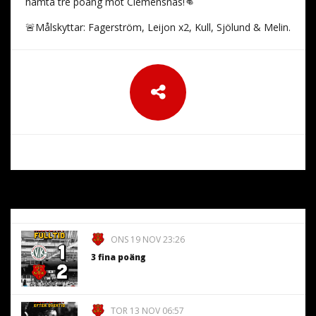
hämta tre poäng mot Clemensnäs!👊
🚨Målskyttar: Fagerström, Leijon x2, Kull, Sjölund & Melin.
ONS 19 NOV 23:26
3 fina poäng
TOR 13 NOV 06:57