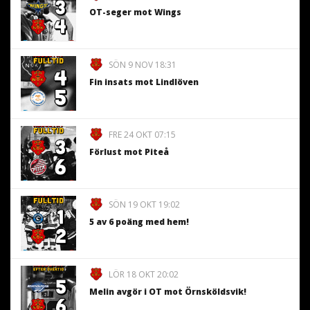
OT-seger mot Wings
SÖN 9 NOV 18:31
Fin insats mot Lindlöven
FRE 24 OKT 07:15
Förlust mot Piteå
SÖN 19 OKT 19:02
5 av 6 poäng med hem!
LÖR 18 OKT 20:02
Melin avgör i OT mot Örnsköldsvik!