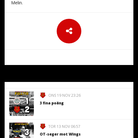
Melin.
ONS 19 NOV 23:26
3 fina poäng
TOR 13 NOV 06:57
OT-seger mot Wings