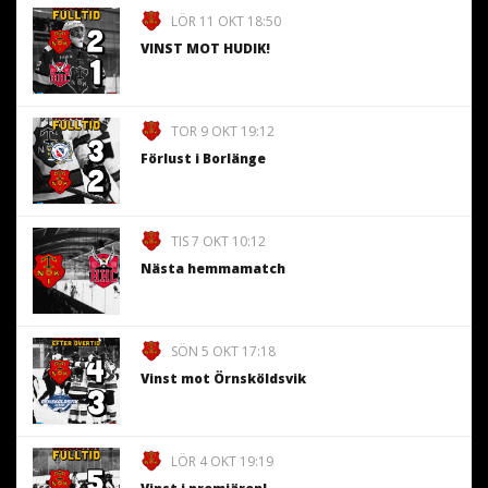
LÖR 11 OKT 18:50
VINST MOT HUDIK!
TOR 9 OKT 19:12
Förlust i Borlänge
TIS 7 OKT 10:12
Nästa hemmamatch
SÖN 5 OKT 17:18
Vinst mot Örnsköldsvik
LÖR 4 OKT 19:19