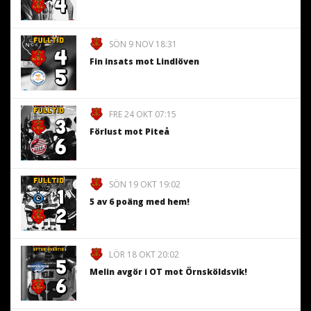
SÖN 9 NOV 18:31
Fin insats mot Lindlöven
FRE 24 OKT 07:15
Förlust mot Piteå
SÖN 19 OKT 19:02
5 av 6 poäng med hem!
LÖR 18 OKT 20:02
Melin avgör i OT mot Örnsköldsvik!