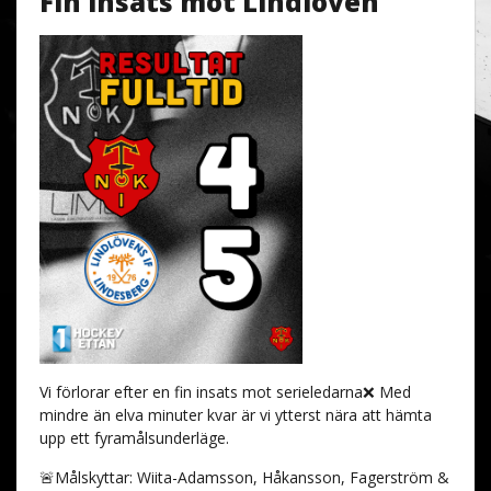
Fin insats mot Lindlöven
Vi förlorar efter en fin insats mot serieledarna❌ Med
mindre än elva minuter kvar är vi ytterst nära att hämta
upp ett fyramålsunderläge.
🚨Målskyttar: Wiita-Adamsson, Håkansson, Fagerström &