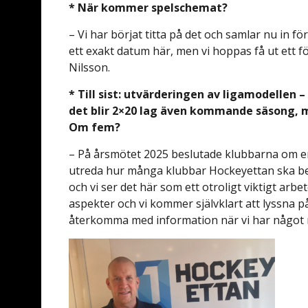
* När kommer spelschemat?
– Vi har börjat titta på det och samlar nu in fö
ett exakt datum här, men vi hoppas få ut ett fö
Nilsson.
* Till sist: utvärderingen av ligamodellen –
det blir 2×20 lag även kommande säsong, 
Om fem?
– På årsmötet 2025 beslutade klubbarna om e
utreda hur många klubbar Hockeyettan ska bes
och vi ser det här som ett otroligt viktigt arb
aspekter och vi kommer självklart att lyssna på
återkomma med information när vi har något m