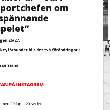
 Sportchefen om
a spännande
spelet”
gen 26/27.
ockeyförbundet blir det två förändringar i
a serierna.
TTAN PÅ INSTAGRAM
ed 20 lag i två serier.