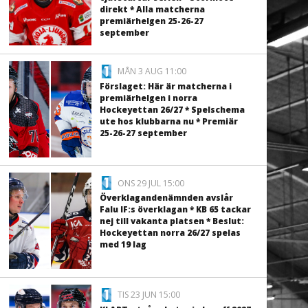
direkt * Alla matcherna
premiärhelgen 25-26-27
september
MÅN 3 AUG 11:00
Förslaget: Här är matcherna i
premiärhelgen i norra
Hockeyettan 26/27 * Spelschema
ute hos klubbarna nu * Premiär
25-26-27 september
ONS 29 JUL 15:00
Överklagandenämnden avslår
Falu IF:s överklagan * KB 65 tackar
nej till vakanta platsen * Beslut:
Hockeyettan norra 26/27 spelas
med 19 lag
TIS 23 JUN 15:00