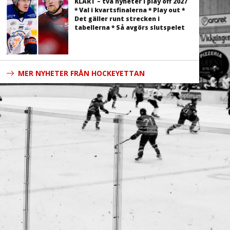
KLART – två nyheter i play off 2027
* Val i kvartsfinalerna * Play out *
Det gäller runt strecken i
tabellerna * Så avgörs slutspelet
MER NYHETER FRÅN HOCKEYETTAN