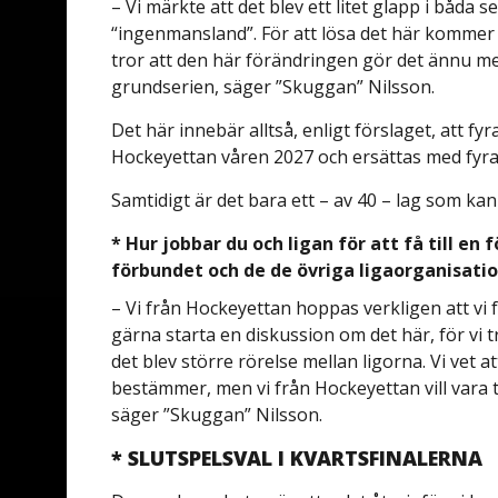
– Vi märkte att det blev ett litet glapp i båda 
“ingenmansland”. För att lösa det här kommer vi
tror att den här förändringen gör det ännu me
grundserien, säger ”Skuggan” Nilsson.
Det här innebär alltså, enligt förslaget, att fy
Hockeyettan våren 2027 och ersättas med fyra l
Samtidigt är det bara ett – av 40 – lag som ka
* Hur jobbar du och ligan för att få till e
förbundet och de de övriga ligaorganisati
– Vi från Hockeyettan hoppas verkligen att vi få
gärna starta en diskussion om det här, för vi 
det blev större rörelse mellan ligorna. Vi vet a
bestämmer, men vi från Hockeyettan vill vara t
säger ”Skuggan” Nilsson.
* SLUTSPELSVAL I KVARTSFINALERNA