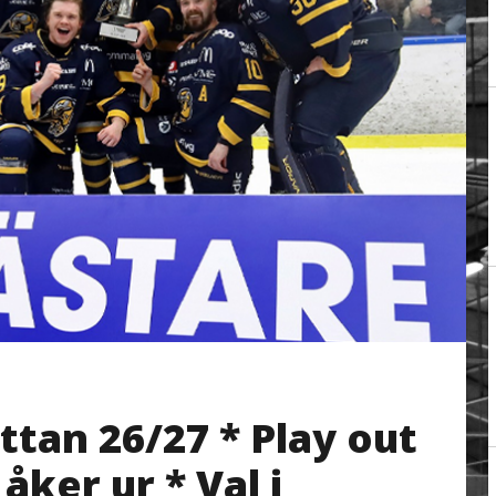
tan 26/27 * Play out
 åker ur * Val i