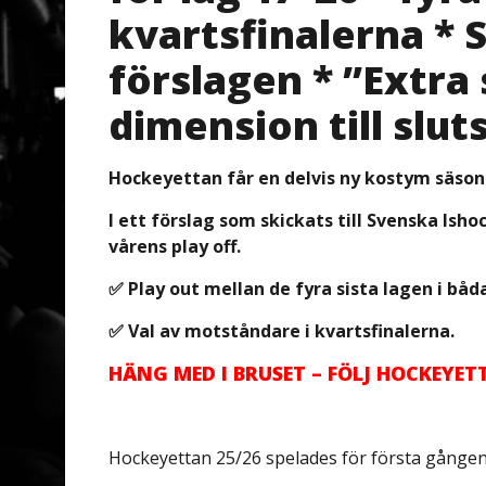
kvartsfinalerna *
förslagen * ”Extr
dimension till slut
Hockeyettan får en delvis ny kostym säson
I ett förslag som skickats till Svenska Ish
vårens play off.
✅ Play out mellan de fyra sista lagen i båd
✅ Val av motståndare i kvartsfinalerna.
HÄNG MED I BRUSET – FÖLJ HOCKEYE
Hockeyettan 25/26 spelades för första gången m