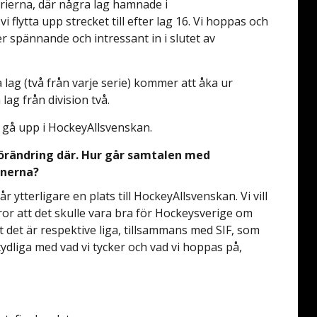
serierna, där några lag hamnade i
 flytta upp strecket till efter lag 16. Vi hoppas och
r spännande och intressant in i slutet av
ra lag (två från varje serie) kommer att åka ur
ag från division två.
n gå upp i HockeyAllsvenskan.
n förändring där. Hur går samtalen med
onerna?
r ytterligare en plats till HockeyAllsvenskan. Vi vill
tror att det skulle vara bra för Hockeysverige om
tt det är respektive liga, tillsammans med SIF, som
ydliga med vad vi tycker och vad vi hoppas på,