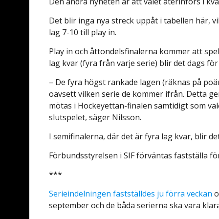
Den andra nyheten är att valet återinförs i kva
Det blir inga nya streck uppåt i tabellen här, vi
lag 7-10 till play in.
Play in och åttondelsfinalerna kommer att spel
lag kvar (fyra från varje serie) blir det dags för
– De fyra högst rankade lagen (räknas på poängs
oavsett vilken serie de kommer ifrån. Detta ger
mötas i Hockeyettan-finalen samtidigt som val
slutspelet, säger Nilsson.
I semifinalerna, där det är fyra lag kvar, blir
Förbundsstyrelsen i SIF förväntas fastställa fö
***
Serieindelningen fastställdes ju förra veckan
o
september och de båda serierna ska vara klara