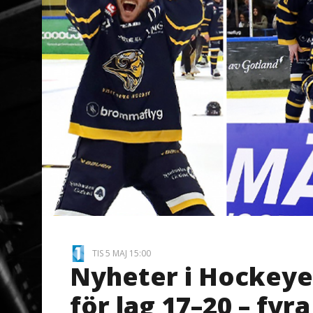
TIS 5 MAJ 15:00
Nyheter i Hockeyet
för lag 17–20 – fyra