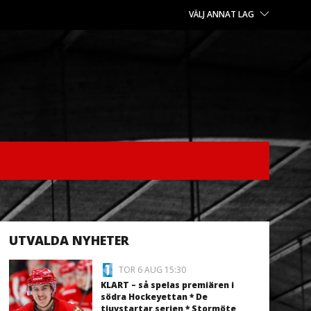
VÄLJ ANNAT LAG
UTVALDA NYHETER
TOR 6 AUG 15:30
KLART – så spelas premiären i
södra Hockeyettan * De
tjuvstartar serien * Stormöte