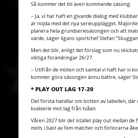
Så kommer det bli även kommande säsong.
– Ja, vi har haft en givande dialog med klubb
är nöjda med det nya serieupplägget. Majoritet
planera hela grundseriesäsongen och att match
värde, säger ligans sportchef Stefan ”Skuggan
Men det blir, enligt det förslag som nu skickat
viktiga förändringar 26/27.
– Utifrån de möten och samtal vi haft har vi ko
kommer göra säsongen ännu bättre, säger Ste
* PLAY OUT LAG 17-20
Det första handlar om botten av tabellen, där de
kvalserie mot lag från tvåan.
Våren 2027 blir det istället play out mellan de
möts i bäst av fem matcher och förlorarna åker