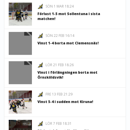
SÖN 1 MAR 18:24
Förlust 1-5 mot Sollentuna i sista
matchen!
SÖN 22 FEB 16:14
Vinst 1-4 borta mot Clemensnäs!
LÖR 21 FEB 18:26
Vinst i förlängningen borta mot
Örnsköldsvik!
FRE 13 FEB 21:29
Vinst 5-4 i sudden mot Kiruna!
LÖR 7 FEB 18:31