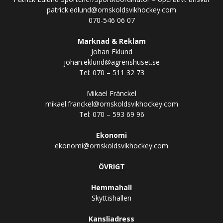
patrick.edlund@ornskoldsvikhockey.com
070-546 06 07
Marknad & Reklam
Johan Eklund
johan.eklund@agrenshuset.se
Tel: 070 – 511 32 73
Mikael Fränckel
mikael.franckel@ornskoldsvikhockey.com
Tel: 070 – 593 69 96
Ekonomi
ekonomi@ornskoldsvikhockey.com
ÖVRIGT
Hemmahall
Skyttishallen
Kansliadress