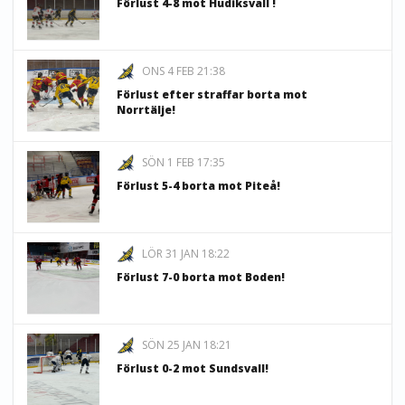
Förlust 4-8 mot Hudiksvall !
ONS 4 FEB 21:38
Förlust efter straffar borta mot
Norrtälje!
SÖN 1 FEB 17:35
Förlust 5-4 borta mot Piteå!
LÖR 31 JAN 18:22
Förlust 7-0 borta mot Boden!
SÖN 25 JAN 18:21
Förlust 0-2 mot Sundsvall!