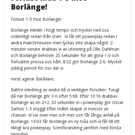
Borlänge!
Förlust 1-5 mot Borlänge!
Borlänge inleder i högt tempo och trycker ned oss
ordentligt redan från start.
Vi får ett powerplay redan i
andra matchminuten men lyckas inte skapa något. 2
minuter senare drabbas vi av utvisning på Olle Dahlman
och Borlänge behöver 25 sekunder för att göra 1-0 och
fortsätter pressa oss hårt. 8:32 gör Borlänge 2-0. Mycket
jobbig period för oss där vi
mest agerar åskådare.
Bättre inledning av andra då vi verkligen försöker. Tungt
då när Borlänge gör 3-0 efter 5:08. Efter 10:16 drabbas
Borlänge av en 2+2. 32 sekunder in i powerplay gör Oscar
Sarhus 1-3 snyggt.Efter målet skapar vi massor av
chanser. Vi tar över mer och mer och får långa anfall på
Borlänge. 13:03 får Borlänge en ny tvåa och vi får till ett
riktigt bra powerplay. Scenförändring jämfört med första
perioden.