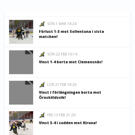
SÖN 1 MAR 18:24
Förlust 1-5 mot Sollentuna i sista
matchen!
SÖN 22 FEB 16:14
Vinst 1-4 borta mot Clemensnäs!
LÖR 21 FEB 18:26
Vinst i förlängningen borta mot
Örnsköldsvik!
FRE 13 FEB 21:29
Vinst 5-4 i sudden mot Kiruna!