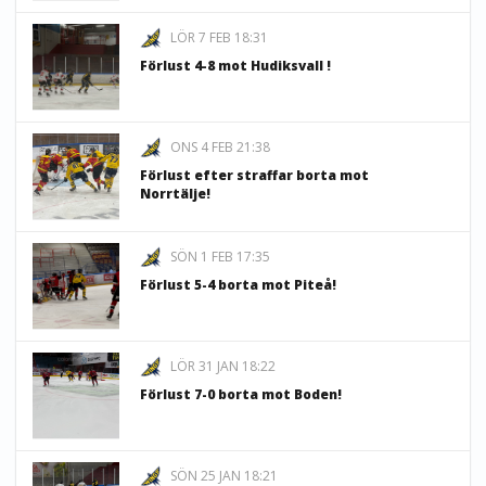
LÖR 7 FEB 18:31
Förlust 4-8 mot Hudiksvall !
ONS 4 FEB 21:38
Förlust efter straffar borta mot
Norrtälje!
SÖN 1 FEB 17:35
Förlust 5-4 borta mot Piteå!
LÖR 31 JAN 18:22
Förlust 7-0 borta mot Boden!
SÖN 25 JAN 18:21