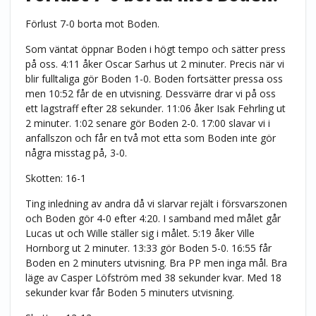
Förlust 7-0 borta mot Boden.
Som väntat öppnar Boden i högt tempo och sätter press
på oss. 4:11 åker Oscar Sarhus ut 2 minuter. Precis när vi
blir fulltaliga gör Boden 1-0. Boden fortsätter pressa oss
men 10:52 får de en utvisning. Dessvärre drar vi på oss
ett lagstraff efter 28 sekunder. 11:06 åker Isak Fehrling ut
2 minuter. 1:02 senare gör Boden 2-0. 17:00 slavar vi i
anfallszon och får en två mot etta som Boden inte gör
några misstag på, 3-0.
Skotten: 16-1
Ting inledning av andra då vi slarvar rejält i försvarszonen
och Boden gör 4-0 efter 4:20. I samband med målet går
Lucas ut och Wille ställer sig i målet. 5:19 åker Ville
Hornborg ut 2 minuter. 13:33 gör Boden 5-0. 16:55 får
Boden en 2 minuters utvisning. Bra PP men inga mål. Bra
läge av Casper Löfström med 38 sekunder kvar. Med 18
sekunder kvar får Boden 5 minuters utvisning.