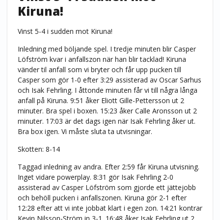
Kiruna!
Vinst 5-4 i sudden mot Kiruna!
Inledning med böljande spel. I tredje minuten blir Casper
Löfström kvar i anfallszon när han blir tacklad! Kiruna
vänder til anfall som vi bryter och får upp pucken till
Casper som gör 1-0 efter 3:29 assisterad av Oscar Sarhus
och Isak Fehrling. I åttonde minuten får vi till några långa
anfall på Kiruna. 9:51 åker Eliott Gille-Pettersson ut 2
minuter. Bra spel i boxen. 15:23 åker Calle Aronsson ut 2
minuter. 17:03 är det dags igen när Isak Fehrling åker ut.
Bra box igen. Vi måste sluta ta utvisningar.
Skotten: 8-14
Taggad inledning av andra. Efter 2:59 får Kiruna utvisning.
Inget vidare powerplay. 8:31 gör Isak Fehrling 2-0
assisterad av Casper Löfström som gjorde ett jättejobb
och behöll pucken i anfallszonen. Kiruna gör 2-1 efter
12:28 efter att vi inte jobbat klart i egen zon. 14:21 kontrar
Kevin Nilsson-Ström in 3-1. 16:48 åker Isak Fehrling ut 2