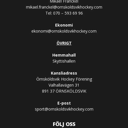
Mikael Fränckel
mikael.franckel@ornskoldsvikhockey.com
Tel: 070 – 593 69 96
Ekonomi
ekonomi@ornskoldsvikhockey.com
ÖVRIGT
Hemmahall
Skyttishallen
Kansliadress
Örnsköldsvik Hockey Förening
Valhallavägen 31
891 37 ÖRNSKÖLDSVIK
E-post
sport@ornskoldsvikhockey.com
FÖLJ OSS