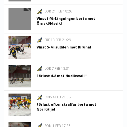
LÖR 21 FEB 18:26
Vinst i förlängningen borta mot
Örnsköldsvik!
FRE 13 FEB 21:29
Vinst 5-4 i sudden mot Kiruna!
LÖR 7 FEB 18:31
Förlust 4-8 mot Hudiksvall !
ONS 4 FEB 21:38
Förlust efter straffar borta mot
Norrtälje!
SÖN 1 FEB 17:35