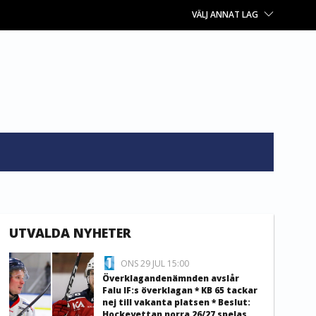
VÄLJ ANNAT LAG
UTVALDA NYHETER
ONS 29 JUL 15:00
Överklagandenämnden avslår
Falu IF:s överklagan * KB 65 tackar
nej till vakanta platsen * Beslut:
Hockeyettan norra 26/27 spelas