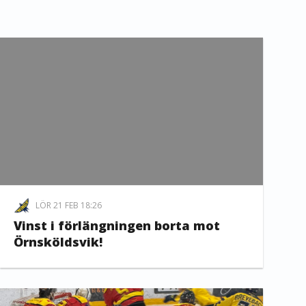
LÖR 21 FEB 18:26
Vinst i förlängningen borta mot
Örnsköldsvik!