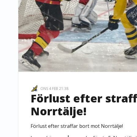
ONS 4 FEB 21:38
Förlust efter straf
Norrtälje!
Förlust efter straffar bort mot Norrtälje!