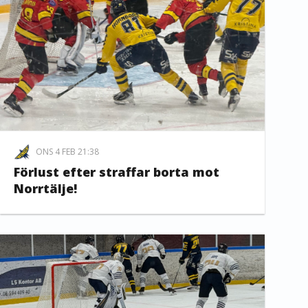
ONS 4 FEB 21:38
Förlust efter straffar borta mot
Norrtälje!