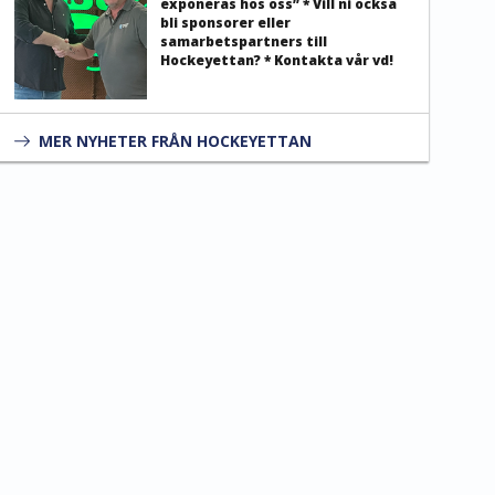
exponeras hos oss” * Vill ni också
bli sponsorer eller
samarbetspartners till
Hockeyettan? * Kontakta vår vd!
MER NYHETER FRÅN HOCKEYETTAN