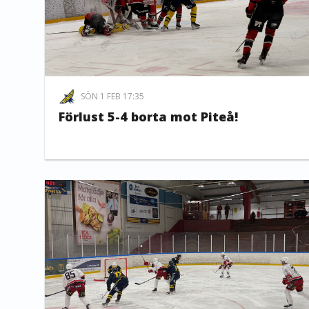
SÖN 1 FEB 17:35
Förlust 5-4 borta mot Piteå!