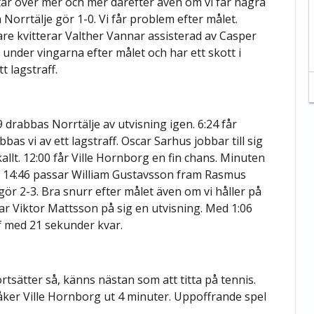
tar över mer och mer därefter även om vi får några
 Norrtälje gör 1-0. Vi får problem efter målet.
are kvitterar Valther Vannar assisterad av Casper
 under vingarna efter målet och har ett skott i
t lagstraff.
 drabbas Norrtälje av utvisning igen. 6:24 får
rabbas vi av ett lagstraff. Oscar Sarhus jobbar till sig
skallt. 12:00 får Ville Hornborg en fin chans. Minuten
n. 14:46 passar William Gustavsson fram Rasmus
ör 2-3. Bra snurr efter målet även om vi håller på
 drar Viktor Mattsson på sig en utvisning. Med 1:06
if med 21 sekunder kvar.
ortsätter så, känns nästan som att titta på tennis.
åker Ville Hornborg ut 4 minuter. Uppoffrande spel