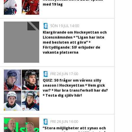
med 19 lag
SÖN 19 JUL 14:00
Klargörande om Hockeyettan och
Licensnämnden * ”Ligan har inte
med besluten att göra” *
Förtydligande: SIF erbjuder de
vakanta platserna
FRE 26 JUN 17:00
QUIZ: 50 frågor om vårens silly
season i Hockeyettan * Vem gick
var? * Hur bra transferkoll har du?
* Testa dig själv här!
FRE 26 JUN 16:00
”Stora möjligheter att synas och