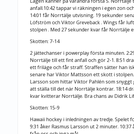
Lagen känner på varandra första 5. Norrtälje 
anfall.10:42 tappar vi räkningen i egen zon och
14:01 får Norrtälje utvisning. 19 sekunder sen
Löfström och Viktor Greveback . Wings får luft
stolpen . Med 27 sekunder kvar får Norrtälje et
Skotten: 7-14
2 jättechanser i powerplay första minuten. 2:29
Norrtälje till ett fint anfall och gör 2-1. 8:51 d
ett friläge och får straff. Straffen sätter han i
senare har Viktor Mattsson ett skott i stolpe
Larsson som hittar Viktor Pahlén som snyggt g
att ställa till det när Norrtälje kontrar. 18:14
kvar kvitterar Norrtälje. Bra chans av Didrik L
Skotten: 15-9
Hawaii hockey i inledningen av tredje. Spelet f
9:31 åker Rasmus Larsson ut 2 minuter. 10:37 
från oss och inga mål.