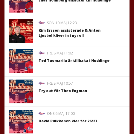
Elias Holmberg ansluter till Huddinge
SÖN 10 MAJ 12:23
Kim Ersson assisterade & Anton
Ljusbol kliver in i ny roll
FRE 8 MAJ 11:02
Ted Tuomarila är tillbaka i Huddinge
FRE 8 MAJ 10:57
Try out för Theo Engman
ONS 6 MAJ 17:00
David Puikkonen klar för 26/27