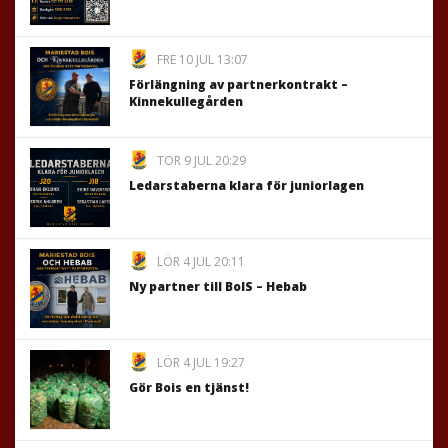
FRE 10 JUL 13:07
Förlängning av partnerkontrakt –
Kinnekullegården
TOR 9 JUL 20:29
Ledarstaberna klara för juniorlagen
LÖR 4 JUL 20:11
Ny partner till BoIS – Hebab
LÖR 4 JUL 19:27
Gör Bois en tjänst!