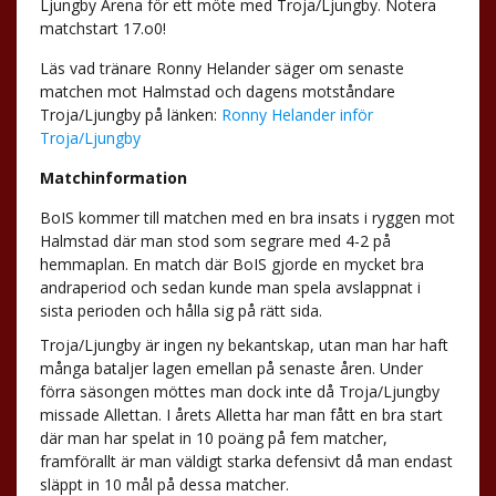
Ljungby Arena för ett möte med Troja/Ljungby. Notera
matchstart 17.o0!
Läs vad tränare Ronny Helander säger om senaste
matchen mot Halmstad och dagens motståndare
Troja/Ljungby på länken:
Ronny Helander inför
Troja/Ljungby
Matchinformation
BoIS kommer till matchen med en bra insats i ryggen mot
Halmstad där man stod som segrare med 4-2 på
hemmaplan. En match där BoIS gjorde en mycket bra
andraperiod och sedan kunde man spela avslappnat i
sista perioden och hålla sig på rätt sida.
Troja/Ljungby är ingen ny bekantskap, utan man har haft
många bataljer lagen emellan på senaste åren. Under
förra säsongen möttes man dock inte då Troja/Ljungby
missade Allettan. I årets Alletta har man fått en bra start
där man har spelat in 10 poäng på fem matcher,
framförallt är man väldigt starka defensivt då man endast
släppt in 10 mål på dessa matcher.