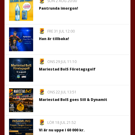
SÖN 2 AUG 20:00
Pantrunda imorgon!
FRE 31 JUL 12:00
Han är tillbaka!
ONS 29 JUL 11:10
Mariestad BoIS Företagsgolf
ONS 22 JUL 13:51
Mariestad BoIS goes Sill & Dynamit
LÖR 18 JUL 21:52
Vi är nu uppe i 60 000 kr.