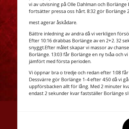
vi av utvisning på Olle Dahlman och Borlänge 
fortsätter pressa oss hårt. 8:32 gör Borlänge 2
mest agerar åskådare.
Bättre inledning av andra då vi verkligen förs
Efter 10:16 drabbas Borlänge av en 2+2. 32 se
snyggt.Efter målet skapar vi massor av chanser
Borlänge. 13:03 får Borlänge en ny tvåa och vi 
jämfört med första perioden.
Vi öppnar bra o tredje och redan efter 1:08 får
Dessvärre gör Borlänge 1-4 efter 4:50 då vi gå
uppförsbacken allt för lång. Med 2 minuter kv
endast 2 sekunder kvar fastställer Borlänge slu