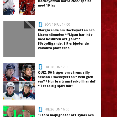
Hockeyettan norra 26/27 spelas
med 19 lag
SÖN 19 JUL 14:00
Klargörande om Hockeyettan och
Licensnämnden * ”Ligan har inte
med besluten att göra” *
Förtydligande: SIF erbjuder de
vakanta platserna
FRE 26 JUN 17:00
QUIZ: 50 frågor om vårens silly
season i Hockeyettan * Vem gick
var? * Hur bra transferkoll har du?
* Testa dig själv här!
FRE 26 JUN 16:00
”Stora möjligheter att synas och