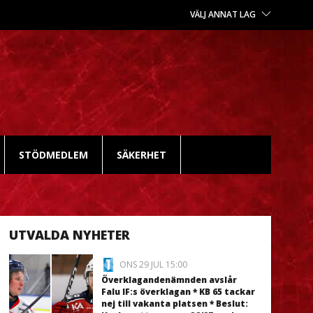
VÄLJ ANNAT LAG
STÖDMEDLEM
SÄKERHET
UTVALDA NYHETER
ONS 29 JUL 15:00
Överklagandenämnden avslår
Falu IF:s överklagan * KB 65 tackar
nej till vakanta platsen * Beslut: