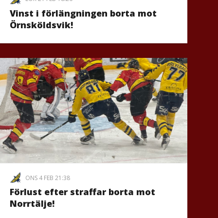
Vinst i förlängningen borta mot
Örnsköldsvik!
ONS 4 FEB 21:38
Förlust efter straffar borta mot
Norrtälje!