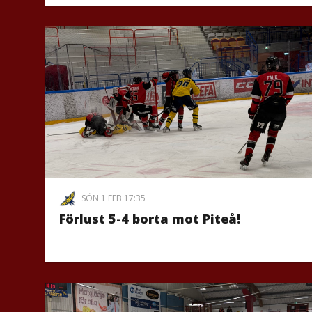
SÖN 1 FEB 17:35
Förlust 5-4 borta mot Piteå!