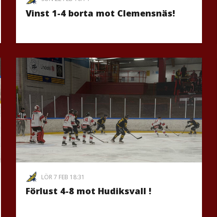
Vinst 1-4 borta mot Clemensnäs!
LÖR 7 FEB 18:31
Förlust 4-8 mot Hudiksvall !