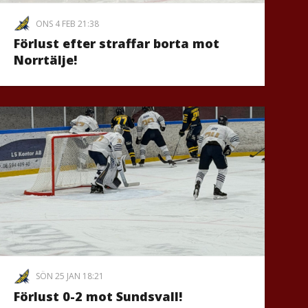
ONS 4 FEB 21:38
Förlust efter straffar borta mot
Norrtälje!
SÖN 25 JAN 18:21
Förlust 0-2 mot Sundsvall!