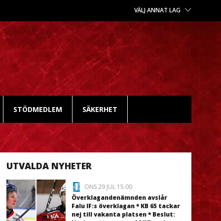
VÄLJ ANNAT LAG
STÖDMEDLEM
SÄKERHET
UTVALDA NYHETER
ONS 29 JUL 15:00
Överklagandenämnden avslår
Falu IF:s överklagan * KB 65 tackar
nej till vakanta platsen * Beslut: