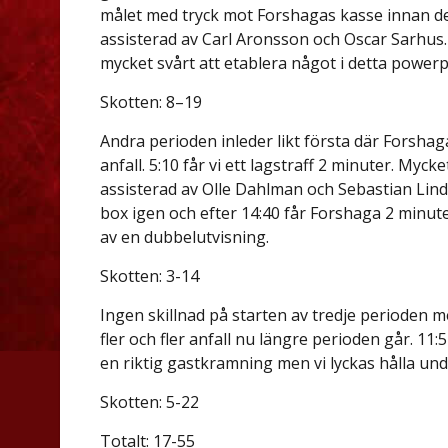
målet med tryck mot Forshagas kasse innan de 
assisterad av Carl Aronsson och Oscar Sarhus. 
mycket svårt att etablera något i detta powerp
Skotten: 8–19
Andra perioden inleder likt första där Forsha
anfall. 5:10 får vi ett lagstraff 2 minuter. Myck
assisterad av Olle Dahlman och Sebastian Linds
box igen och efter 14:40 får Forshaga 2 minut
av en dubbelutvisning.
Skotten: 3-14
Ingen skillnad på starten av tredje perioden m
fler och fler anfall nu längre perioden går. 11:
en riktig gastkramning men vi lyckas hålla und
Skotten: 5-22
Totalt: 17-55