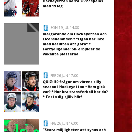
Hockeyettan norra 26/27 spelas
med 19 lag
SÖN 19 JUL 14:00
Klargörande om Hockeyettan och
Licensnämnden * ”Ligan har inte
med besluten att göra” *
Förtydligande: SIF erbjuder de
vakanta platserna
FRE 26 JUN 17:00
QUIZ: 50 frågor om vårens silly
season i Hockeyettan * Vem gick
var? * Hur bra transferkoll har du?
* Testa dig själv här!
FRE 26 JUN 16:00
”Stora möjligheter att synas och