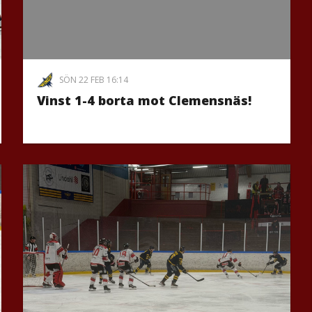
SÖN 22 FEB 16:14
Vinst 1-4 borta mot Clemensnäs!