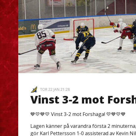
TOR 22 JAN 21:28
Vinst 3-2 mot Fors
💙💛💙💛 Vinst 3-2 mot Forshaga! 💛💙💛💙
Lagen känner på varandra första 2 minuterna,
gör Karl Pettersson 1-0 assisterad av Kevin Ni