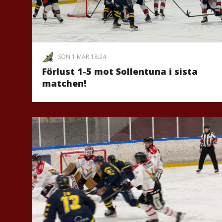
SÖN 1 MAR 18:24
Förlust 1-5 mot Sollentuna i sista
matchen!