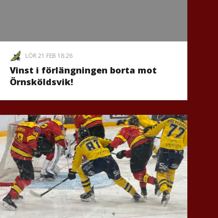
LÖR 21 FEB 18:26
Vinst i förlängningen borta mot
Örnsköldsvik!