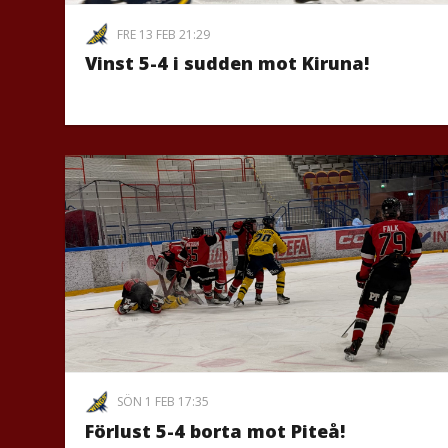
FRE 13 FEB 21:29
Vinst 5-4 i sudden mot Kiruna!
SÖN 1 FEB 17:35
Förlust 5-4 borta mot Piteå!