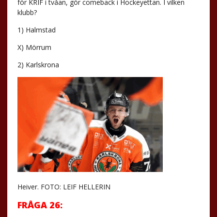
för KRIF i tvåan, gör comeback i Hockeyettan. I vilken
klubb?
1) Halmstad
X) Mörrum
2) Karlskrona
Heiver. FOTO: LEIF HELLERIN
FRÅGA 26: