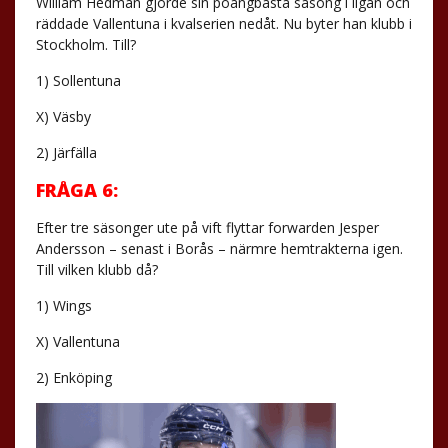
William Hedman gjorde sin poängbästa säsong i ligan och
räddade Vallentuna i kvalserien nedåt. Nu byter han klubb i
Stockholm. Till?
1) Sollentuna
X) Väsby
2) Järfälla
FRÅGA 6:
Efter tre säsonger ute på vift flyttar forwarden Jesper
Andersson – senast i Borås – närmre hemtrakterna igen.
Till vilken klubb då?
1) Wings
X) Vallentuna
2) Enköping