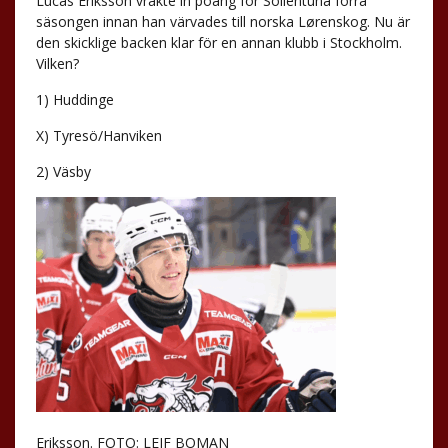
Lucas Eriksson vräkte in poäng för Sollentuna förra
säsongen innan han värvades till norska Lørenskog. Nu är
den skicklige backen klar för en annan klubb i Stockholm.
Vilken?
1) Huddinge
X) Tyresö/Hanviken
2) Väsby
Eriksson. FOTO: LEIF BOMAN