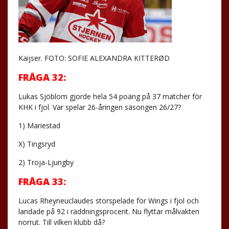
Kaijser. FOTO: SOFIE ALEXANDRA KITTERØD
FRÅGA 32:
Lukas Sjöblom gjorde hela 54 poäng på 37 matcher för
KHK i fjol. Var spelar 26-åringen säsongen 26/27?
1) Mariestad
X) Tingsryd
2) Troja-Ljungby
FRÅGA 33:
Lucas Rheyneuclaudes storspelade för Wings i fjol och
landade på 92 i räddningsprocent. Nu flyttar målvakten
norrut. Till vilken klubb då?