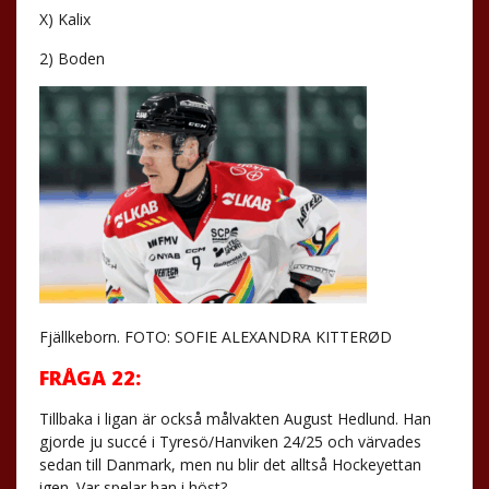
X) Kalix
2) Boden
Fjällkeborn. FOTO: SOFIE ALEXANDRA KITTERØD
FRÅGA 22:
Tillbaka i ligan är också målvakten August Hedlund. Han
gjorde ju succé i Tyresö/Hanviken 24/25 och värvades
sedan till Danmark, men nu blir det alltså Hockeyettan
igen. Var spelar han i höst?