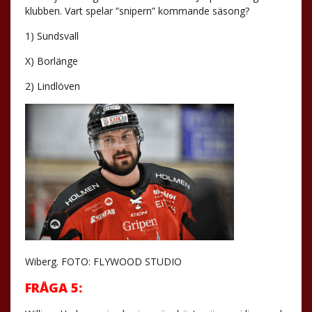
klubben. Vart spelar ”snipern” kommande säsong?
1) Sundsvall
X) Borlänge
2) Lindlöven
Wiberg. FOTO: FLYWOOD STUDIO
FRÅGA 5: