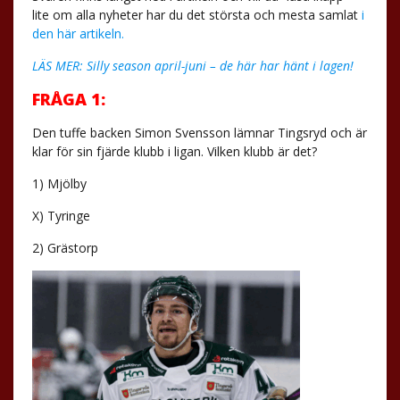
lite om alla nyheter har du det största och mesta samlat
i
den här artikeln.
LÄS MER: Silly season april-juni – de här har hänt i lagen!
FRÅGA 1:
Den tuffe backen Simon Svensson lämnar Tingsryd och är
klar för sin fjärde klubb i ligan. Vilken klubb är det?
1) Mjölby
X) Tyringe
2) Grästorp