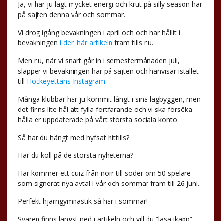
Ja, vi har ju lagt mycket energi och krut på silly season här
på sajten denna vår och sommar.
Vi drog igång bevakningen i april och och har hållit i
bevakningen
i den här artikeln
fram tills nu.
Men nu, när vi snart går in i semestermånaden juli,
släpper vi bevakningen här på sajten och hänvisar istället
till
Hockeyettans Instagram.
Många klubbar har ju kommit långt i sina lagbyggen, men
det finns lite hål att fylla fortfarande och vi ska försöka
hålla er uppdaterade på vårt största sociala konto.
Så har du hängt med hyfsat hittills?
Har du koll på de största nyheterna?
Här kommer ett quiz från norr till söder om 50 spelare
som signerat nya avtal i vår och sommar fram till 26 juni.
Perfekt hjärngymnastik så här i sommar!
Svaren finns längst ned i artikeln och vill du ”läsa ikapp”