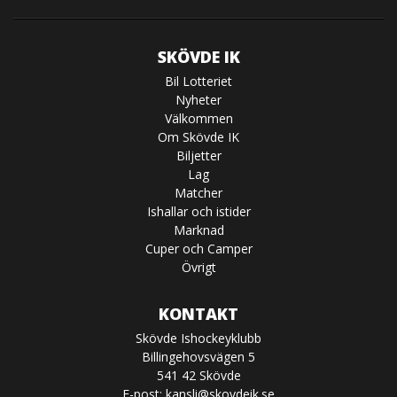
SKÖVDE IK
Bil Lotteriet
Nyheter
Välkommen
Om Skövde IK
Biljetter
Lag
Matcher
Ishallar och istider
Marknad
Cuper och Camper
Övrigt
KONTAKT
Skövde Ishockeyklubb
Billingehovsvägen 5
541 42 Skövde
E-post:
kansli@skovdeik.se