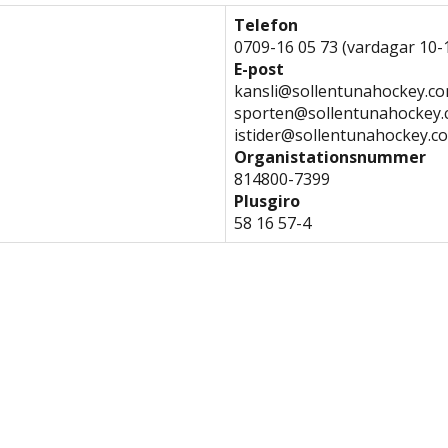
Telefon
0709-16 05 73 (vardagar 10-
E-post
kansli@sollentunahockey.c
sporten@sollentunahockey
istider@sollentunahockey.c
Organistationsnummer
814800-7399
Plusgiro
58 16 57-4