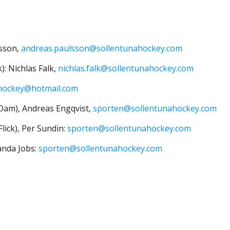
lsson,
andreas.paulsson@sollentunahockey.com
: Nichlas Falk,
nichlas.falk@sollentunahockey.com
hockey@hotmail.com
 Dam), Andreas Engqvist,
sporten@sollentunahockey.com
lick), Per Sundin:
sporten@sollentunahockey.com
anda Jobs:
sporten@sollentunahockey.com