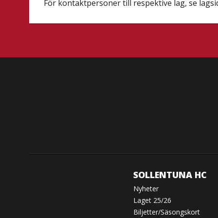
För kontaktpersoner till respektive lag, se lags
SOLLENTUNA HC
Nyheter
Laget 25/26
Biljetter/Säsongskort