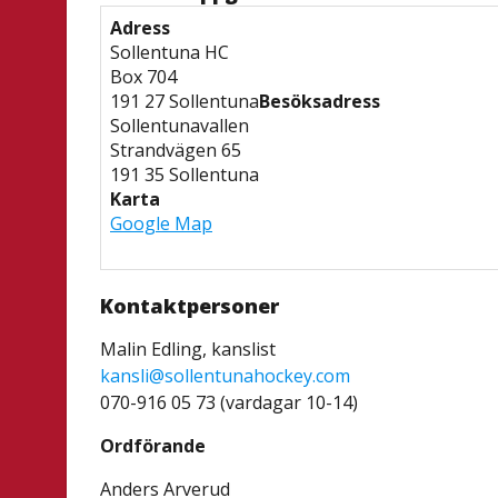
Adress
Sollentuna HC
Box 704
191 27 Sollentuna
Besöksadress
Sollentunavallen
Strandvägen 65
191 35 Sollentuna
Karta
Google Map
Kontaktpersoner
Malin Edling, kanslist
kansli@sollentunahockey.com
070-916 05 73 (
vardagar 10-14)
Ordförande
Anders Arverud