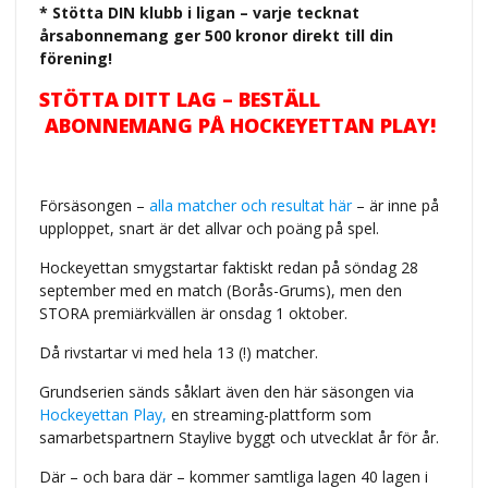
* Stötta DIN klubb i ligan – varje tecknat
årsabonnemang ger 500 kronor direkt till din
förening!
STÖTTA DITT LAG – BESTÄLL
ABONNEMANG PÅ HOCKEYETTAN PLAY!
Försäsongen –
alla matcher och resultat här
– är inne på
upploppet, snart är det allvar och poäng på spel.
Hockeyettan smygstartar faktiskt redan på söndag 28
september med en match (Borås-Grums), men den
STORA premiärkvällen är onsdag 1 oktober.
Då rivstartar vi med hela 13 (!) matcher.
Grundserien sänds såklart även den här säsongen via
Hockeyettan Play,
en streaming-plattform som
samarbetspartnern Staylive byggt och utvecklat år för år.
Där – och bara där – kommer samtliga lagen 40 lagen i