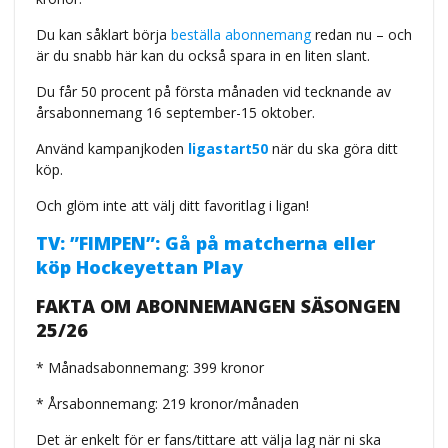
Du kan såklart börja
beställa abonnemang
redan nu – och
är du snabb här kan du också spara in en liten slant.
Du får 50 procent på första månaden vid tecknande av
årsabonnemang 16 september-15 oktober.
Använd kampanjkoden
ligastart50
när du ska göra ditt
köp.
Och glöm inte att välj ditt favoritlag i ligan!
TV: ”FIMPEN”: Gå på matcherna eller
köp Hockeyettan Play
FAKTA OM ABONNEMANGEN SÄSONGEN
25/26
* Månadsabonnemang: 399 kronor
* Årsabonnemang: 219 kronor/månaden
Det är enkelt för er fans/tittare att välja lag när ni ska