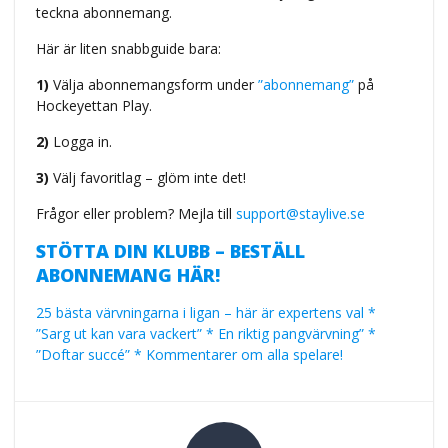
teckna abonnemang.
Här är liten snabbguide bara:
1)
Välja abonnemangsform under
”abonnemang”
på
Hockeyettan Play.
2)
Logga in.
3)
Välj favoritlag – glöm inte det!
Frågor eller problem? Mejla till
support@staylive.se
STÖTTA DIN KLUBB – BESTÄLL
ABONNEMANG HÄR!
25 bästa värvningarna i ligan – här är expertens val *
”Sarg ut kan vara vackert” * En riktig pangvärvning” *
”Doftar succé” * Kommentarer om alla spelare!