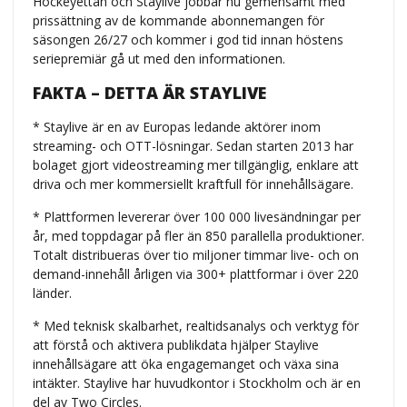
Hockeyettan och Staylive jobbar nu gemensamt med
prissättning av de kommande abonnemangen för
säsongen 26/27 och kommer i god tid innan höstens
seriepremiär gå ut med den informationen.
FAKTA – DETTA ÄR STAYLIVE
* Staylive är en av Europas ledande aktörer inom
streaming- och OTT-lösningar. Sedan starten 2013 har
bolaget gjort videostreaming mer tillgänglig, enklare att
driva och mer kommersiellt kraftfull för innehållsägare.
* Plattformen levererar över 100 000 livesändningar per
år, med toppdagar på fler än 850 parallella produktioner.
Totalt distribueras över tio miljoner timmar live- och on
demand-innehåll årligen via 300+ plattformar i över 220
länder.
* Med teknisk skalbarhet, realtidsanalys och verktyg för
att förstå och aktivera publikdata hjälper Staylive
innehållsägare att öka engagemanget och växa sina
intäkter. Staylive har huvudkontor i Stockholm och är en
del av Two Circles.