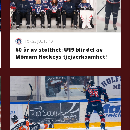
TOR 23 JUL 15:40
60 år av stolthet: U19 blir del av
Mörrum Hockeys tjejverksamhet!