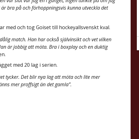
n var slut var jag en i gänget, ingen tänkte på om jag
jag är bra på och förhoppningsvis kunna utveckla det
 med och tog Goiset till hockeyallsvenskt kval.
dålig match. Han har också självinsikt och vet vilken
 Han är jobbig att möta. Bra i boxplay och en duktig
en.
gget med 20 lag i serien.
aget tycker. Det blir nya lag att möta och lite mer
känns mer proffsigt än det gamla”.