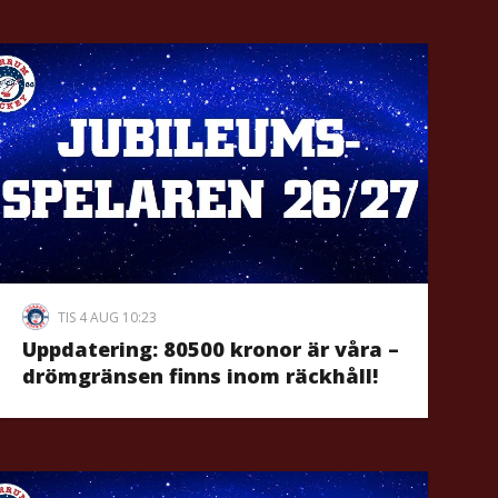
TIS 4 AUG 10:23
Uppdatering: 80500 kronor är våra –
drömgränsen finns inom räckhåll!