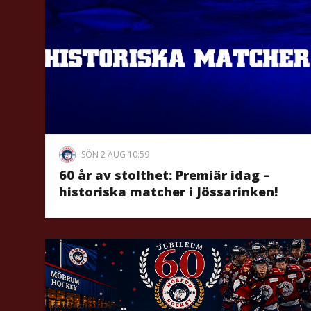
SÖN 2 AUG 10:59
60 år av stolthet: Premiär idag –
historiska matcher i Jössarinken!