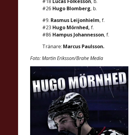
#18
Lucas Folkesson
, b.
#26
Hugo Blomberg
, b.
#9.
Rasmus Leijonhielm
, f.
#23
Hugo Mörnhed,
f.
#86
Hampus Johannesson
, f.
Tränare:
Marcus Paulsson.
Foto: Martin Eriksson/Brahe Media