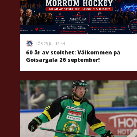
LÖR 25 JUL 15:44
60 år av stolthet: Välkommen på
Goisargala 26 september!