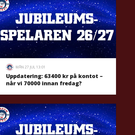
MÅN 27 JUL 13:01
Uppdatering: 63400 kr på kontot –
når vi 70000 innan fredag?