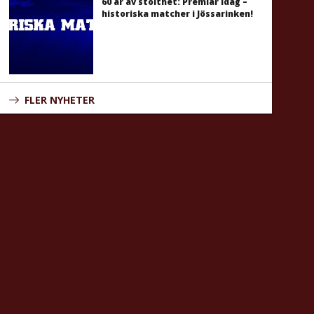
60 år av stolthet: Premiär idag –
historiska matcher i Jössarinken!
FLER NYHETER