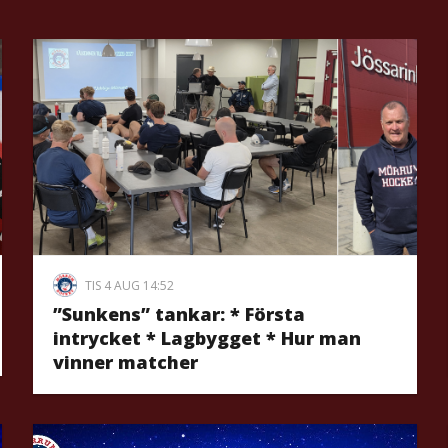
TIS 4 AUG 14:52
”Sunkens” tankar: * Första
intrycket * Lagbygget * Hur man
vinner matcher