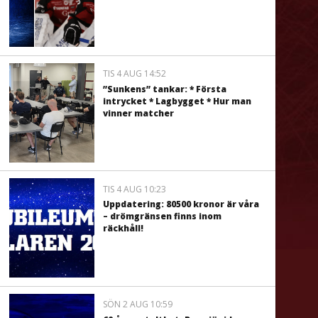
TIS 4 AUG 14:52
”Sunkens” tankar: * Första
intrycket * Lagbygget * Hur man
vinner matcher
TIS 4 AUG 10:23
Uppdatering: 80500 kronor är våra
– drömgränsen finns inom
räckhåll!
SÖN 2 AUG 10:59