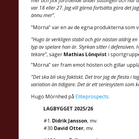
mer och fick förtroende under säsongen och när de
var 18 eller 27. Jag vill gärna fortsätta göra det 
ännu mer”.
”Mörna” var en av de egna produkterna som var
”Hugo är verkligen stabil och gör nästan aldrig en 
typ av spelare han är. Styrkan sitter i defensiven.
tekare”
, säger
Mathias Lönqvist
i sportgrupp
”Mörna” ser fram emot hösten och gillar upplä
”Det ska bli skoj faktiskt. Det tror jag de flesta i l
variation än tidigare. Det är ett seriesystem som 
Hugo Mörnhed på
Eliteprospects.
LAGBYGGET 2025/26
#1.
Didrik Jansson
, mv.
#30
David Otter
, mv.