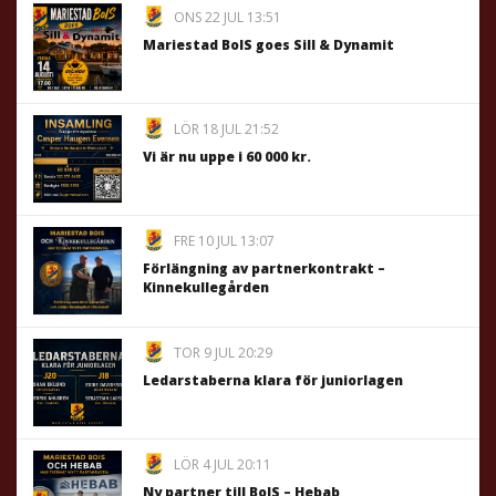
ONS 22 JUL 13:51
Mariestad BoIS goes Sill & Dynamit
LÖR 18 JUL 21:52
Vi är nu uppe i 60 000 kr.
FRE 10 JUL 13:07
Förlängning av partnerkontrakt –
Kinnekullegården
TOR 9 JUL 20:29
Ledarstaberna klara för juniorlagen
LÖR 4 JUL 20:11
Ny partner till BoIS – Hebab