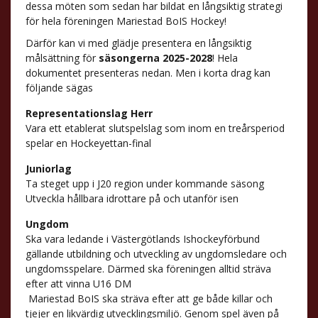
dessa möten som sedan har bildat en långsiktig strategi
för hela föreningen Mariestad BoIS Hockey!
Därför kan vi med glädje presentera en långsiktig
målsättning för
säsongerna 2025-2028
! Hela
dokumentet presenteras nedan. Men i korta drag kan
följande sägas
Representationslag Herr
Vara ett etablerat slutspelslag som inom en treårsperiod
spelar en Hockeyettan-final
Juniorlag
Ta steget upp i J20 region under kommande säsong
Utveckla hållbara idrottare på och utanför isen
Ungdom
Ska vara ledande i Västergötlands Ishockeyförbund
gällande utbildning och utveckling av ungdomsledare och
ungdomsspelare. Därmed ska föreningen alltid sträva
efter att vinna U16 DM
Mariestad BoIS ska sträva efter att ge både killar och
tjejer en likvärdig utvecklingsmiljö. Genom spel även på