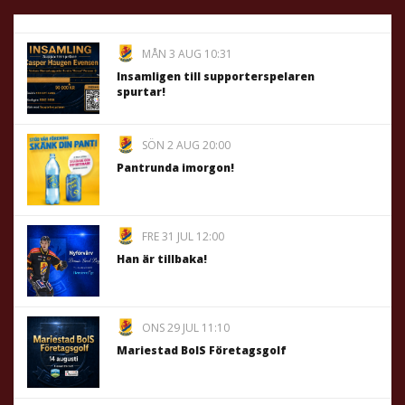
MÅN 3 AUG 10:31
Insamligen till supporterspelaren
spurtar!
SÖN 2 AUG 20:00
Pantrunda imorgon!
FRE 31 JUL 12:00
Han är tillbaka!
ONS 29 JUL 11:10
Mariestad BoIS Företagsgolf