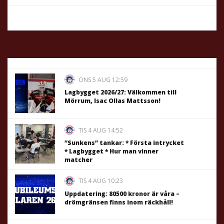
ONS 5 AUG 12:59
Lagbygget 2026/27: Välkommen till
Mörrum, Isac Ollas Mattsson!
TIS 4 AUG 14:52
”Sunkens” tankar: * Första intrycket
* Lagbygget * Hur man vinner
matcher
TIS 4 AUG 10:23
Uppdatering: 80500 kronor är våra –
drömgränsen finns inom räckhåll!