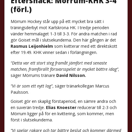
Eftersnack: Mörrum-KHK 3-4
(förl.)
Mörrum Hockey står upp på ett mycket bra sätt i
träningsderbyt mot Karlskrona HK. I tredje perioden
vänder hemmalaget 1-3 till 3-3. För andra matchen i rad
gör Goiset mål i slutsekunderna. Den här gången är det
Rasmus Leijonhielm
som kvitterar med ett direktskott
efter 19.49. KHK vinner sedan i förlängningen.
”Detta var ett stort steg framåt jämfört med senaste
matchen, framförallt försvarsspelet är mycket bättre idag”,
säger Mörrums tränare
David Nilsson.
”Vi är som ett nytt lag”
, säger tränarkollegan Marcus
Paulsson.
Goiset gör en skaplig förstaperiod, en sämre andra och
en suverän tredje.
Elias Knoester
reducerar till 2-3 och
Mörrum ligger på för en kvittering, som kommer, men
först i slutsekunderna.
”Vi spelar rakare och tar bättre beslut och kommer därmed