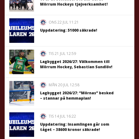
Mörrum Hockeys tjejverksamhet!
ONS 22 JUL 11:21
Uppdatering: 51000 säkrade!
TIS 21 JUL 12:59
Lagbygget 2026/27: Välkommen till
Mörrum Hockey, Sebastian Sundlöv!
MÅN 20 JUL 12:58
Lagbygget 2026/27: ”Mörnas” besked
– stannar på hemmaplan!
TIS 14 JUL 16:22
Uppdatering: Insamlingen går som
tåget – 38600 kronor säkrade!