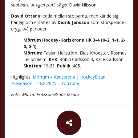
snabbare ur egen zon”,
säger David Nilsson.
David Otter
inledde mellan stolparna, men kände sig
hängig och ersattes av
Didrik Jansson
som storspelade i
drygt två perioder.
Mörrum Hockey-Karlskrona HK 3-4 (0-2, 1-1, 2-
0, 0-1)
Mörrum:
Fabian Hellström, Elias Knoester, Rasmus
Leijonhielm.
KHK
: Robin Carlsson 3, Kalle Carlsson.
Skotten
: 19-31.
Publik
: 405.
Highlights:
Mörrum – Karlskrona | HockeyEttan
Preseason | 26.8.2025 – YouTube
Foto: Martin Eriksson/Brahe Media