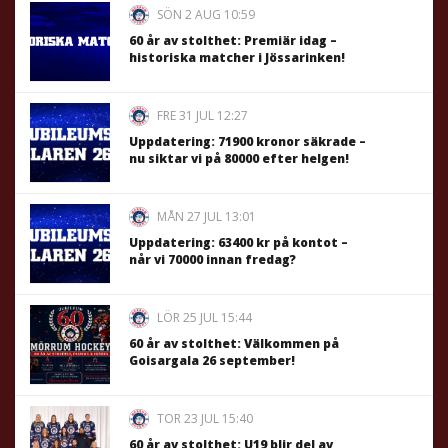
SÖN 2 AUG 10:59
60 år av stolthet: Premiär idag –
historiska matcher i Jössarinken!
FRE 31 JUL 12:27
Uppdatering: 71900 kronor säkrade –
nu siktar vi på 80000 efter helgen!
MÅN 27 JUL 13:01
Uppdatering: 63400 kr på kontot –
når vi 70000 innan fredag?
LÖR 25 JUL 15:44
60 år av stolthet: Välkommen på
Goisargala 26 september!
TOR 23 JUL 15:40
60 år av stolthet: U19 blir del av