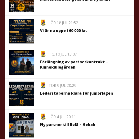
LÖR 18 JUL 21:52
Vi är nu uppe i 60 000 kr.
FRE 10 JUL 13:07
Förlängning av partnerkontrakt –
Kinnekullegården
TOR 9 JUL 20:29
Ledarstaberna klara för juniorlagen
LÖR 4 JUL 20:11
Ny partner till BoIS – Hebab