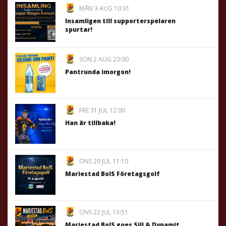
MÅN 3 AUG 10:31
Insamligen till supporterspelaren
spurtar!
SÖN 2 AUG 20:00
Pantrunda imorgon!
FRE 31 JUL 12:00
Han är tillbaka!
ONS 29 JUL 11:10
Mariestad BoIS Företagsgolf
ONS 22 JUL 13:51
Mariestad BoIS goes Sill & Dynamit