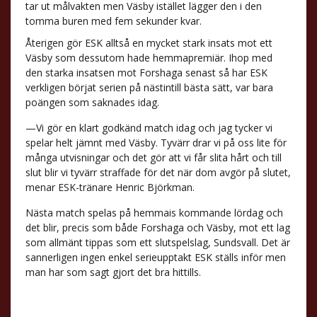
tar ut målvakten men Väsby istället lägger den i den
tomma buren med fem sekunder kvar.
Återigen gör ESK alltså en mycket stark insats mot ett
Väsby som dessutom hade hemmapremiär. Ihop med
den starka insatsen mot Forshaga senast så har ESK
verkligen börjat serien på nästintill bästa sätt, var bara
poängen som saknades idag.
—Vi gör en klart godkänd match idag och jag tycker vi
spelar helt jämnt med Väsby. Tyvärr drar vi på oss lite för
många utvisningar och det gör att vi får slita hårt och till
slut blir vi tyvärr straffade för det när dom avgör på slutet,
menar ESK-tränare Henric Björkman.
Nästa match spelas på hemmais kommande lördag och
det blir, precis som både Forshaga och Väsby, mot ett lag
som allmänt tippas som ett slutspelslag, Sundsvall. Det är
sannerligen ingen enkel serieupptakt ESK ställs inför men
man har som sagt gjort det bra hittills.