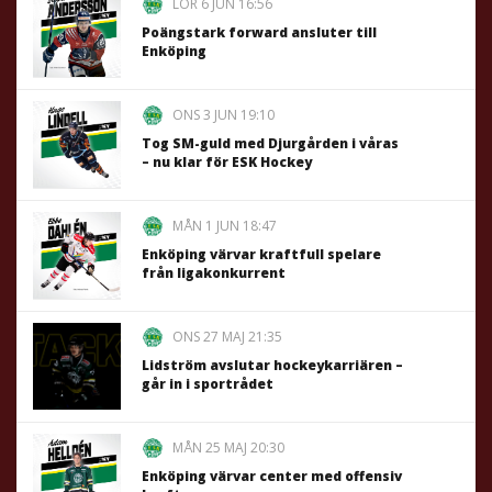
LÖR 6 JUN 16:56
Poängstark forward ansluter till
Enköping
ONS 3 JUN 19:10
Tog SM-guld med Djurgården i våras
– nu klar för ESK Hockey
MÅN 1 JUN 18:47
Enköping värvar kraftfull spelare
från ligakonkurrent
ONS 27 MAJ 21:35
Lidström avslutar hockeykarriären –
går in i sportrådet
MÅN 25 MAJ 20:30
Enköping värvar center med offensiv