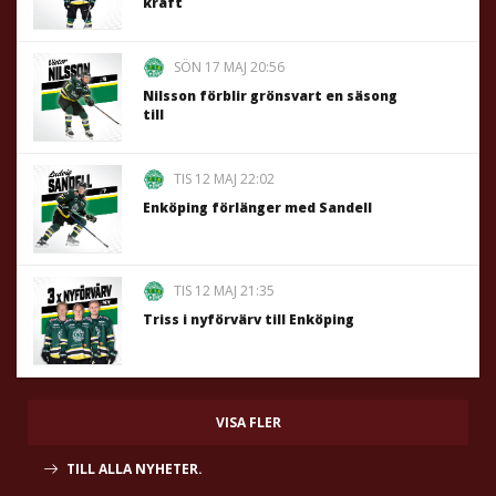
kraft
SÖN 17 MAJ 20:56
Nilsson förblir grönsvart en säsong
till
TIS 12 MAJ 22:02
Enköping förlänger med Sandell
TIS 12 MAJ 21:35
Triss i nyförvärv till Enköping
VISA FLER
TILL ALLA NYHETER.