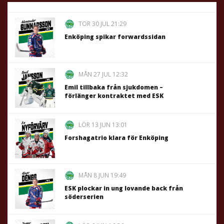
TOR 30 JUL 21:29
Enköping spikar forwardssidan
MÅN 27 JUL 12:32
Emil tillbaka från sjukdomen –
förlänger kontraktet med ESK
LÖR 13 JUN 13:01
Forshagatrio klara för Enköping
MÅN 8 JUN 19:49
ESK plockar in ung lovande back från
söderserien