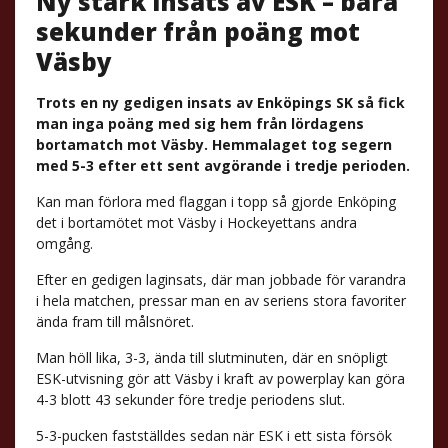
Ny stark insats av ESK – bara
sekunder från poäng mot
Väsby
Trots en ny gedigen insats av Enköpings SK så fick
man inga poäng med sig hem från lördagens
bortamatch mot Väsby. Hemmalaget tog segern
med 5-3 efter ett sent avgörande i tredje perioden.
Kan man förlora med flaggan i topp så gjorde Enköping
det i bortamötet mot Väsby i Hockeyettans andra
omgång.
Efter en gedigen laginsats, där man jobbade för varandra
i hela matchen, pressar man en av seriens stora favoriter
ända fram till målsnöret.
Man höll lika, 3-3, ända till slutminuten, där en snöpligt
ESK-utvisning gör att Väsby i kraft av powerplay kan göra
4-3 blott 43 sekunder före tredje periodens slut.
5-3-pucken fastställdes sedan när ESK i ett sista försök