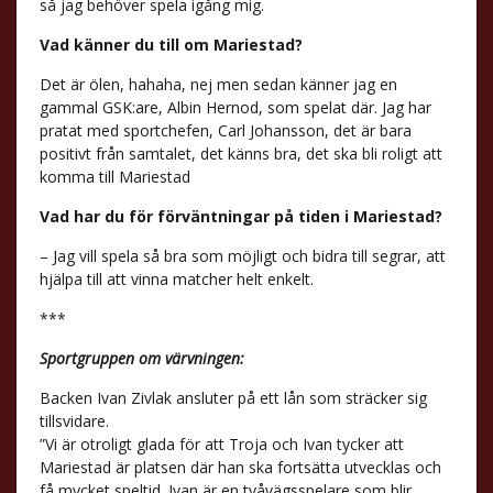
så jag behöver spela igång mig.
Vad känner du till om Mariestad?
Det är ölen, hahaha, nej men sedan känner jag en
gammal GSK:are, Albin Hernod, som spelat där. Jag har
pratat med sportchefen, Carl Johansson, det är bara
positivt från samtalet, det känns bra, det ska bli roligt att
komma till Mariestad
Vad har du för förväntningar på tiden i Mariestad?
– Jag vill spela så bra som möjligt och bidra till segrar, att
hjälpa till att vinna matcher helt enkelt.
***
Sportgruppen om värvningen:
Backen Ivan Zivlak ansluter på ett lån som sträcker sig
tillsvidare.
”Vi är otroligt glada för att Troja och Ivan tycker att
Mariestad är platsen där han ska fortsätta utvecklas och
få mycket speltid. Ivan är en tvåvägsspelare som blir