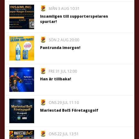
MÅN 3 AUG 10:31
Insamligen till supporterspelaren
spurtar!
SÖN 2 AUG 20:00
Pantrunda imorgon!
FRE 31 JUL 12:00
Han är tillbaka!
ONS 29 JUL 11:10
Mariestad BoIS Företagsgolf
ONS 22 JUL 13:51