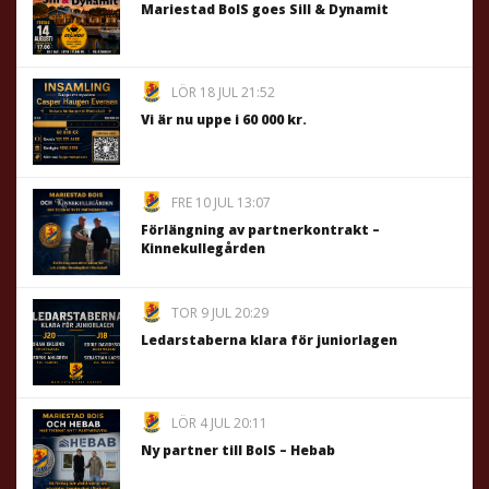
Mariestad BoIS goes Sill & Dynamit
LÖR 18 JUL 21:52
Vi är nu uppe i 60 000 kr.
FRE 10 JUL 13:07
Förlängning av partnerkontrakt –
Kinnekullegården
TOR 9 JUL 20:29
Ledarstaberna klara för juniorlagen
LÖR 4 JUL 20:11
Ny partner till BoIS – Hebab