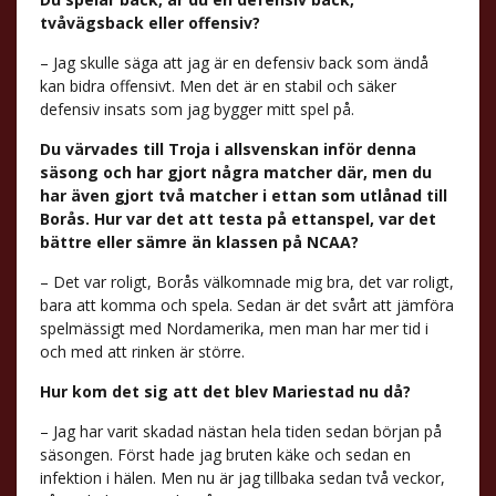
tvåvägsback eller offensiv?
– Jag skulle säga att jag är en defensiv back som ändå
kan bidra offensivt. Men det är en stabil och säker
defensiv insats som jag bygger mitt spel på.
Du värvades till Troja i allsvenskan inför denna
säsong och har gjort några matcher där, men du
har även gjort två matcher i ettan som utlånad till
Borås. Hur var det att testa på ettanspel, var det
bättre eller sämre än klassen på NCAA?
– Det var roligt, Borås välkomnade mig bra, det var roligt,
bara att komma och spela. Sedan är det svårt att jämföra
spelmässigt med Nordamerika, men man har mer tid i
och med att rinken är större.
Hur kom det sig att det blev Mariestad nu då?
– Jag har varit skadad nästan hela tiden sedan början på
säsongen. Först hade jag bruten käke och sedan en
infektion i hälen. Men nu är jag tillbaka sedan två veckor,