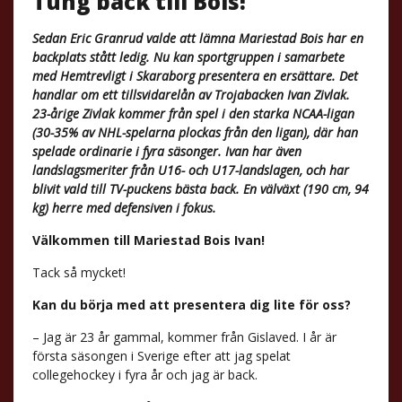
Tung back till Bois!
Sedan Eric Granrud valde att lämna Mariestad Bois har en
backplats stått ledig. Nu kan sportgruppen i samarbete
med Hemtrevligt i Skaraborg presentera en ersättare. Det
handlar om ett tillsvidarelån av Trojabacken Ivan Zivlak.
23-årige Zivlak kommer från spel i den starka NCAA-ligan
(30-35% av NHL-spelarna plockas från den ligan), där han
spelade ordinarie i fyra säsonger. Ivan har även
landslagsmeriter från U16- och U17-landslagen, och har
blivit vald till TV-puckens bästa back. En välväxt (190 cm, 94
kg) herre med defensiven i fokus.
Välkommen till Mariestad Bois Ivan!
Tack så mycket!
Kan du börja med att presentera dig lite för oss?
– Jag är 23 år gammal, kommer från Gislaved. I år är
första säsongen i Sverige efter att jag spelat
collegehockey i fyra år och jag är back.