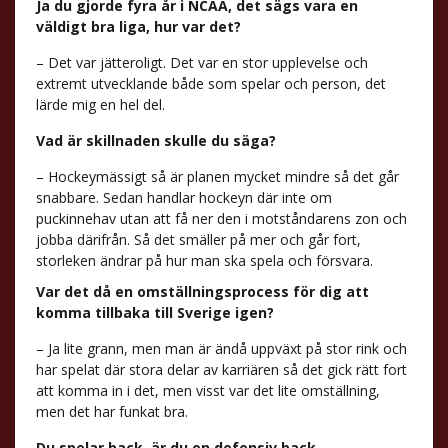
Ja du gjorde fyra år i NCAA, det sägs vara en
väldigt bra liga, hur var det?
– Det var jätteroligt. Det var en stor upplevelse och
extremt utvecklande både som spelar och person, det
lärde mig en hel del.
Vad är skillnaden skulle du säga?
– Hockeymässigt så är planen mycket mindre så det går
snabbare. Sedan handlar hockeyn där inte om
puckinnehav utan att få ner den i motståndarens zon och
jobba därifrån. Så det smäller på mer och går fort,
storleken ändrar på hur man ska spela och försvara.
Var det då en omställningsprocess för dig att
komma tillbaka till Sverige igen?
– Ja lite grann, men man är ändå uppväxt på stor rink och
har spelat där stora delar av karriären så det gick rätt fort
att komma in i det, men visst var det lite omställning,
men det har funkat bra.
Du spelar back, är du en defensiv back,