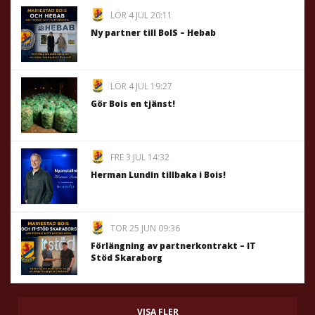
LÖR 4 JUL 20:11
Ny partner till BoIS – Hebab
LÖR 4 JUL 19:27
Gör Bois en tjänst!
FRE 3 JUL 14:32
Herman Lundin tillbaka i Bois!
TOR 25 JUN 09:36
Förlängning av partnerkontrakt – IT
Stöd Skaraborg
VISA FLER