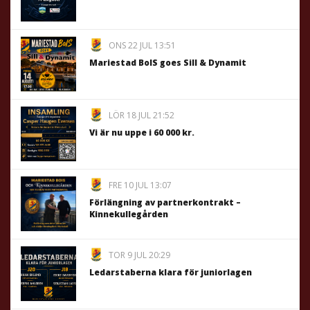
ONS 22 JUL 13:51
Mariestad BoIS goes Sill & Dynamit
LÖR 18 JUL 21:52
Vi är nu uppe i 60 000 kr.
FRE 10 JUL 13:07
Förlängning av partnerkontrakt –
Kinnekullegården
TOR 9 JUL 20:29
Ledarstaberna klara för juniorlagen