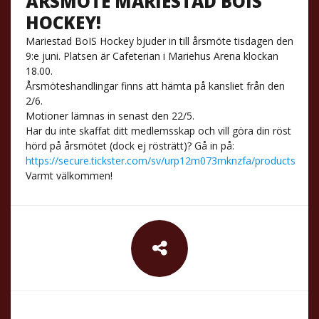
ÅRSMÖTE MARIESTAD BOIS
HOCKEY!
Mariestad BoIS Hockey bjuder in till årsmöte tisdagen den
9:e juni. Platsen är Cafeterian i Mariehus Arena klockan
18.00.
Årsmöteshandlingar finns att hämta på kansliet från den
2/6.
Motioner lämnas in senast den 22/5.
Har du inte skaffat ditt medlemsskap och vill göra din röst
hörd på årsmötet (dock ej rösträtt)? Gå in på:
https://secure.tickster.com/sv/urp12m073mknzfa/products
Varmt välkommen!