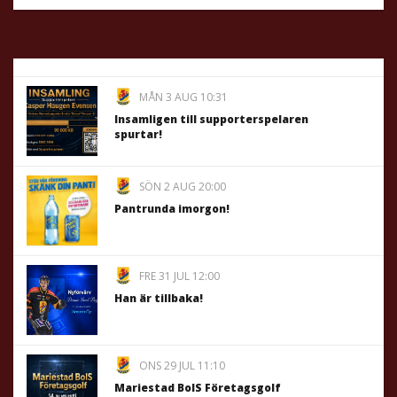
MÅN 3 AUG 10:31
Insamligen till supporterspelaren
spurtar!
SÖN 2 AUG 20:00
Pantrunda imorgon!
FRE 31 JUL 12:00
Han är tillbaka!
ONS 29 JUL 11:10
Mariestad BoIS Företagsgolf