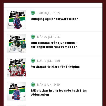
TOR 30 JUL 21:29
Enköping spikar forwardssidan
MÅN 27 JUL 12:32
Emil tillbaka från sjukdomen –
förlänger kontraktet med ESK
LÖR 13 JUN 13:01
Forshagatrio klara för Enköping
MÅN 8 JUN 19:49
ESK plockar in ung lovande back från
söderserien