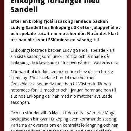
Enköping förlänger med
Sandell
Efter en brokig fjolårssäsong landade backen
Ludvig Sandell hos Enköpings SK efter juluppehållet
och spelade totalt nio matcher där. Nu är det klart
att han blir kvar i ESK minst en säsong till.
Linköpingsfostrade backen Ludvig Sandell spelade klart
sin sista säsong som junior i förfjol och lämnade då
Linköpings hockeyakademi för övergång till Västerås dito.
När han ifjol inledde seniorkarriären blev det en brokig
inledning. Först spelade han 14 matcher med
Örnsköldsvik, sedan flyttade han till Västervik där han
noterades för 13 matcher och i januari hamnade han till
slut hos Enköping där han med nio matcher avslutade
säsongen.
Och nu står det alltså klart att den nära två meter långa
backpjäsen blir kvar i Enköping även kommande säsong.
Parterna är överens om en kontraktsförlängning och han