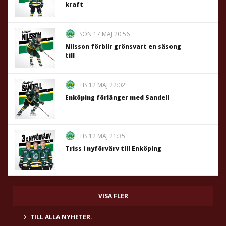
kraft
SÖN 17 MAJ 20:56
Nilsson förblir grönsvart en säsong
till
TIS 12 MAJ 22:02
Enköping förlänger med Sandell
TIS 12 MAJ 21:35
Triss i nyförvärv till Enköping
VISA FLER
TILL ALLA NYHETER.