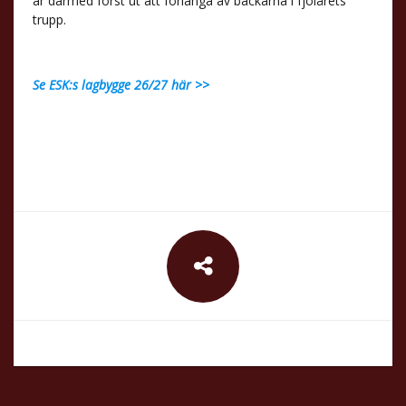
är därmed först ut att förlänga av backarna i fjolårets
trupp.
Se ESK:s lagbygge 26/27 här >>