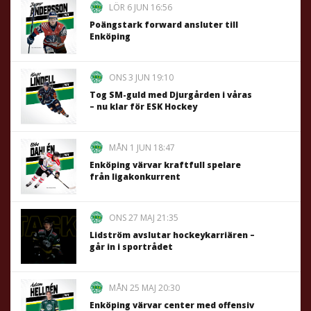
LÖR 6 JUN 16:56
Poängstark forward ansluter till
Enköping
ONS 3 JUN 19:10
Tog SM-guld med Djurgården i våras
– nu klar för ESK Hockey
MÅN 1 JUN 18:47
Enköping värvar kraftfull spelare
från ligakonkurrent
ONS 27 MAJ 21:35
Lidström avslutar hockeykarriären –
går in i sportrådet
MÅN 25 MAJ 20:30
Enköping värvar center med offensiv