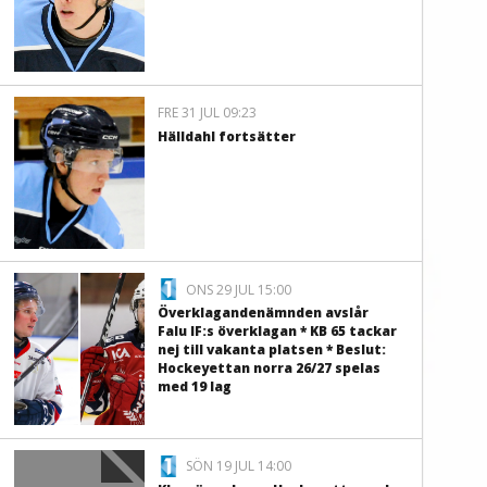
FRE 31 JUL 09:23
Hälldahl fortsätter
ONS 29 JUL 15:00
Överklagandenämnden avslår
Falu IF:s överklagan * KB 65 tackar
nej till vakanta platsen * Beslut:
Hockeyettan norra 26/27 spelas
med 19 lag
SÖN 19 JUL 14:00