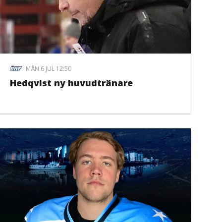
MÅN 6 JUL 12:50
Hedqvist ny huvudtränare