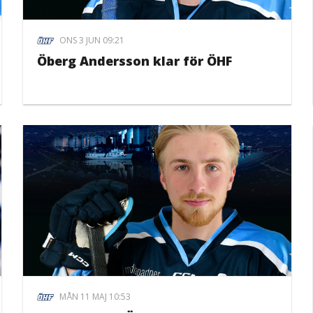
ONS 3 JUN 09:21
Öberg Andersson klar för ÖHF
MÅN 11 MAJ 10:53