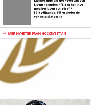
Klargörande om Hockeyettan och
Licensnämnden * ”Ligan har inte
med besluten att göra” *
Förtydligande: SIF erbjuder de
vakanta platserna
MER NYHETER FRÅN HOCKEYETTAN