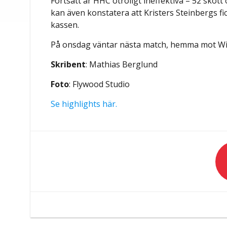
Fortsatt är HHC otroligt ineffektiva – 52 skott
kan även konstatera att Kristers Steinbergs fick
kassen.
På onsdag väntar nästa match, hemma mot Wi
Skribent
: Mathias Berglund
Foto
: Flywood Studio
Se highlights här.