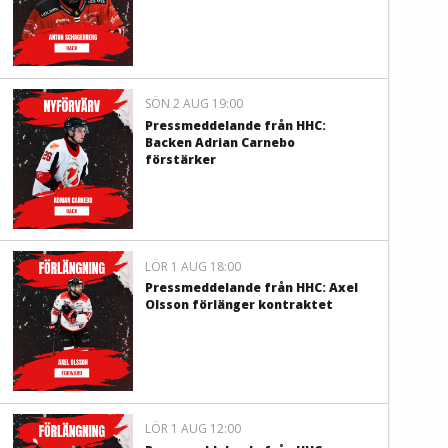
SÖN 2 AUG 19:00
Pressmeddelande från HHC:
Backen Adrian Carnebo
förstärker
LÖR 1 AUG 18:00
Pressmeddelande från HHC: Axel
Olsson förlänger kontraktet
LÖR 1 AUG 12:00