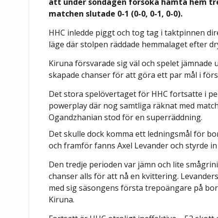
att under söndagen försöka hämta hem tre
matchen slutade 0-1 (0-0, 0-1, 0-0).
HHC inledde piggt och tog tag i taktpinnen dir
läge där stolpen räddade hemmalaget efter dry
Kiruna försvarade sig väl och spelet jämnade 
skapade chanser för att göra ett par mål i för
Det stora spelövertaget för HHC fortsatte i pe
powerplay där nog samtliga räknat med match
Ogandzhanian stod för en superräddning.
Det skulle dock komma ett ledningsmål för bort
och framför fanns Axel Levander och styrde i
Den tredje perioden var jämn och lite smågri
chanser alls för att nå en kvittering. Levand
med sig säsongens första trepoängare på bort
Kiruna.