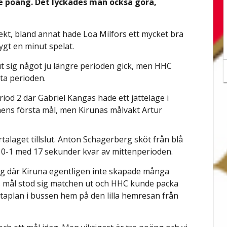
 poäng. Det lyckades man också göra,
ekt, bland annat hade Loa Milfors ett mycket bra
gt en minut spelat.
ut sig något ju längre perioden gick, men HHC
sta perioden.
riod 2 där Gabriel Kangas hade ett jätteläge i
ens första mål, men Kirunas målvakt Artur
alaget tillslut. Anton Schagerberg sköt från blå
n 0-1 med 17 sekunder kvar av mittenperioden.
nig där Kiruna egentligen inte skapade många
ers mål stod sig matchen ut och HHC kunde packa
aplan i bussen hem på den lilla hemresan från