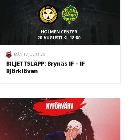
MÅN 13 JUL 11:50
BILJETTSLÄPP: Brynäs IF – IF
Björklöven