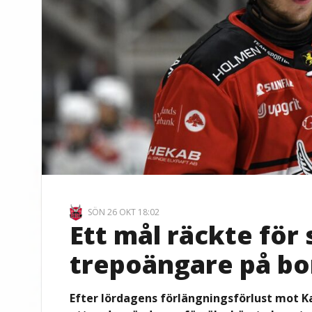
SÖN 26 OKT 18:02
Ett mål räckte för
trepoängare på bo
Efter lördagens förlängningsförlust mot Kal