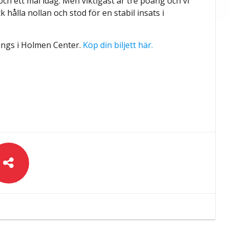
 och ett mål idag. Men viktigast är tre poäng och vi
 hålla nollan och stod för en stabil insats i
ngs i Holmen Center.
Köp din biljett här.