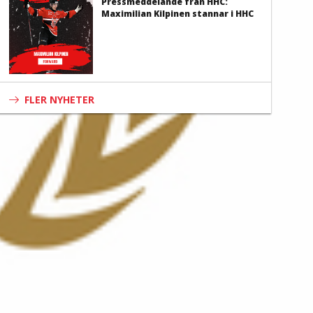
Pressmeddelande från HHC:
Maximilian Kilpinen stannar i HHC
FLER NYHETER