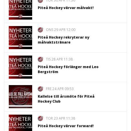
TOR 30 APR 11:36
Piteå Hockey värvar målvakt!
ONS 29 APR 12:00
Piteå Hockey rekryterar ny
målvaktstränare
TIS 28 APR 11:38
Piteå Hockey förlänger med Leo
Bergström
FRE 24 APR 09:53
Kallelse till årsmöte för Piteå
Hockey Club
TOR 23 APR 11:38
Piteå Hockey värvar forward!