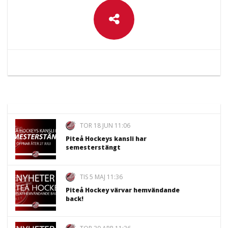
TOR 18 JUN 11:06
Piteå Hockeys kansli har
semesterstängt
TIS 5 MAJ 11:36
Piteå Hockey värvar hemvändande
back!