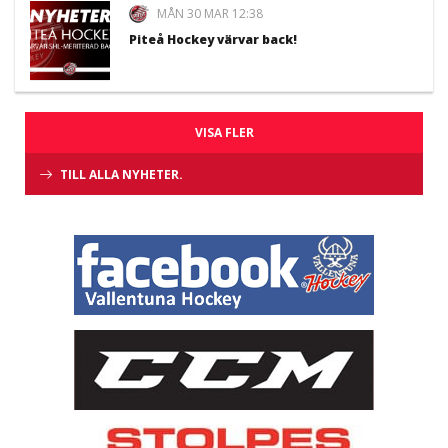
MÅN 30 MAR 12:38
Piteå Hockey värvar back!
VISA FLER
TILL ALLA NYHETER.