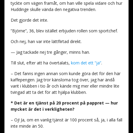
tyckte om vägen framåt, om han ville spela vidare och hur
Huddinge skulle vända den negativa trenden.
Det gjorde det inte.
”Björne”, 36, blev istället erbjuden rollen som sportchef.
Och nej, han var inte lättflirtad direkt.
— Jag tackade nej tre gånger, minns han.
Till slut, efter att ha övertalats,
kom det ett ”ja”
.
– Det fanns ingen annan som kunde göra det för den här
kaffepengen. Jag tror känslorna tog över, jag har ändå
varit i klubben i tio år och kände mig mer eller mindre lite
tvingad att ta det för att hjälpa klubben.
* Det är en tjänst på 20 procent på pappret — hur
mycket är det i verkligheten?
– Oj! Ja, om en vanlig tjänst är 100 procent så, ja, i alla fall
inte minde än 50.