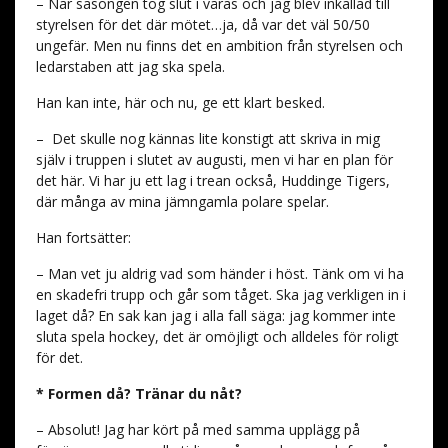
– När säsongen tog slut i våras och jag blev inkallad till
styrelsen för det där mötet…ja, då var det väl 50/50
ungefär. Men nu finns det en ambition från styrelsen och
ledarstaben att jag ska spela.
Han kan inte, här och nu, ge ett klart besked.
–
Det skulle nog kännas lite konstigt att skriva in mig
själv i truppen i slutet av augusti, men vi har en plan för
det här. Vi har ju ett lag i trean också, Huddinge Tigers,
där många av mina jämngamla polare spelar.
Han fortsätter:
– Man vet ju aldrig vad som händer i höst. Tänk om vi ha
en skadefri trupp och går som tåget. Ska jag verkligen in i
laget då? En sak kan jag i alla fall säga: jag kommer inte
sluta spela hockey, det är omöjligt och alldeles för roligt
för det.
* Formen då? Tränar du nåt?
– Absolut! Jag har kört på med samma upplägg på