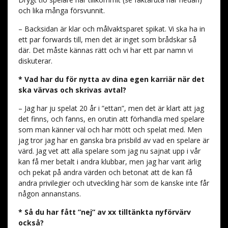
och lika många försvunnit.
– Backsidan är klar och målvaktsparet spikat. Vi ska ha in
ett par forwards till, men det är inget som brådskar så
där. Det måste kännas rätt och vi har ett par namn vi
diskuterar.
* Vad har du för nytta av dina egen karriär när det
ska värvas och skrivas avtal?
– Jag har ju spelat 20 år i ”ettan”, men det är klart att jag
det finns, och fanns, en orutin att förhandla med spelare
som man känner väl och har mött och spelat med. Men
jag tror jag har en ganska bra prisbild av vad en spelare är
värd. Jag vet att alla spelare som jag nu sajnat upp i vår
kan få mer betalt i andra klubbar, men jag har varit ärlig
och pekat på andra värden och betonat att de kan få
andra privilegier och utveckling här som de kanske inte får
någon annanstans.
* Så du har fått ”nej” av xx tilltänkta nyförvärv
också?