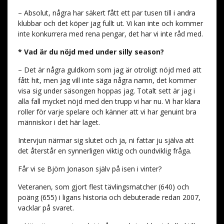
– Absolut, några har säkert fått ett par tusen till i andra
klubbar och det köper jag fullt ut. Vi kan inte och kommer
inte konkurrera med rena pengar, det har vi inte råd med.
* Vad är du nöjd med under silly season?
– Det är några guldkorn som jag är otroligt nöjd med att
fått hit, men jag vill inte säga några namn, det kommer
visa sig under säsongen hoppas jag. Totalt sett är jag i
alla fall mycket nöjd med den trupp vi har nu. Vi har klara
roller för varje spelare och känner att vi har genuint bra
människor i det här laget.
Intervjun närmar sig slutet och ja, ni fattar ju själva att
det återstår en synnerligen viktig och oundviklig fråga.
Får vi se Björn Jonason själv på isen i vinter?
Veteranen, som gjort flest tävlingsmatcher (640) och
poäng (655) i ligans historia och debuterade redan 2007,
vacklar på svaret.