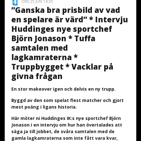
ONS 25 JUN 14:30
”Ganska bra prisbild av vad
en spelare är värd” * Intervju
Huddinges nye sportchef
Björn Jonason * Tuffa
samtalen med
lagkamraterna *
Truppbygget * Vacklar på
givna frågan
En stor makeover igen och delvis en ny trupp.
Byggd av den som spelat flest matcher och gjort
mest poäng i ligans historia.
Här möter ni Huddinges IK:s nye sportchef Björn
Jonason i en intervju om hur han övertalades att
säga ja till jobbet, de svåra samtalen med de
gamla lagkamraterna som inte fått vara kvar,