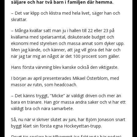
säljare och har två barn i familjen där hemma.
– Det var klipp och klistra med hela livet, säger han och
skrattar.
– Många kvällar satt man ju i hallen till 22 eller 23 på
kvällarna med spelarsamtal, diskuterade budget och
ekonomi med styrelsen och massa annat som dyker upp.
Men jag kände, och känner, att jag vill göra det här och
när jag tar mig an något är det 100 procent som gäller.
Hans första värvning blev kanske också den viktigaste.
I början av april presenterades Mikael Österblom, med
massor av rutin, som headcoach.
– Det känns tryggt, ”Micke” är väldigt driven och mer än
bara en tränare. Han gör massa andra saker och vi har ett
väldigt bra och nära samarbete.
Så, nu när vi skriver slutet av juni, har Björn Jonason snart
byggt klart sin första egna Hockeyettan-trupp.
Drygt tio spelare har tillkommit (se faktaruta här nedan)