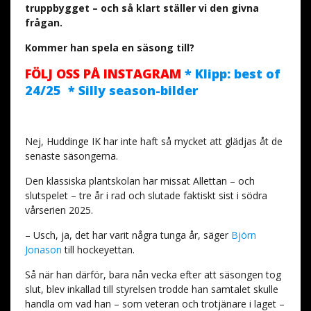
truppbygget – och så klart ställer vi den givna
frågan.
Kommer han spela en säsong till?
FÖLJ OSS PÅ INSTAGRAM
* Klipp: best of
24/25 * Silly season-bilder
Nej, Huddinge IK har inte haft så mycket att glädjas åt de
senaste säsongerna.
Den klassiska plantskolan har missat Allettan – och
slutspelet – tre år i rad och slutade faktiskt sist i södra
vårserien 2025.
– Usch, ja, det har varit några tunga år, säger
Björn
Jonason
till hockeyettan.
Så när han därför, bara nån vecka efter att säsongen tog
slut, blev inkallad till styrelsen trodde han samtalet skulle
handla om vad han – som veteran och trotjänare i laget –