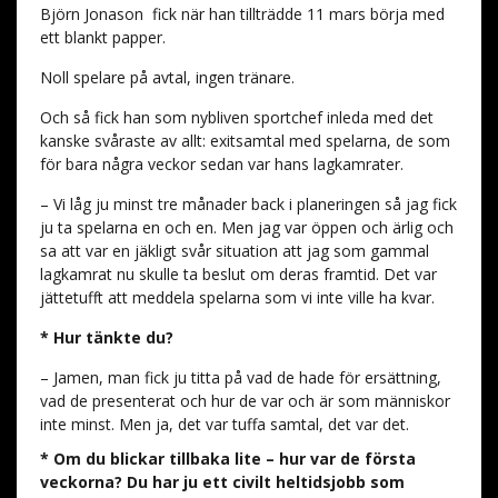
Björn Jonason
fick när han tillträdde 11 mars börja med
ett blankt papper.
Noll spelare på avtal, ingen tränare.
Och så fick han som nybliven sportchef inleda med det
kanske svåraste av allt: exitsamtal med spelarna, de som
för bara några veckor sedan var hans lagkamrater.
– Vi låg ju minst tre månader back i planeringen så jag fick
ju ta spelarna en och en. Men jag var öppen och ärlig och
sa att var en jäkligt svår situation att jag som gammal
lagkamrat nu skulle ta beslut om deras framtid. Det var
jättetufft att meddela spelarna som vi inte ville ha kvar.
* Hur tänkte du?
– Jamen, man fick ju titta på vad de hade för ersättning,
vad de presenterat och hur de var och är som människor
inte minst. Men ja, det var tuffa samtal, det var det.
* Om du blickar tillbaka lite – hur var de första
veckorna? Du har ju ett civilt heltidsjobb som