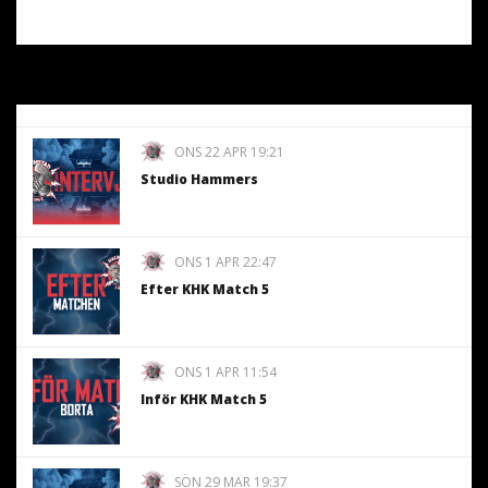
ONS 22 APR 19:21
Studio Hammers
ONS 1 APR 22:47
Efter KHK Match 5
ONS 1 APR 11:54
Inför KHK Match 5
SÖN 29 MAR 19:37