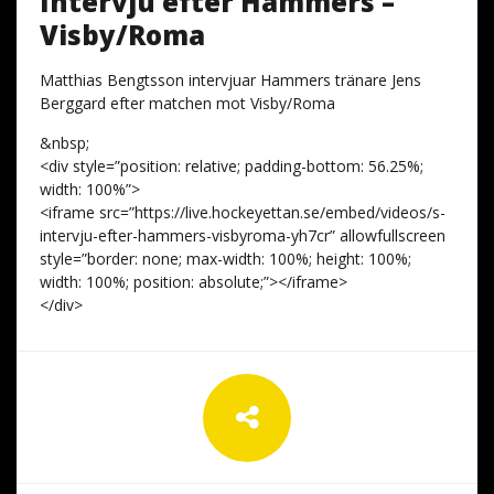
Intervju efter Hammers –
Visby/Roma
Matthias Bengtsson intervjuar Hammers tränare Jens
Berggard efter matchen mot Visby/Roma
&nbsp;
<div style=”position: relative; padding-bottom: 56.25%;
width: 100%”>
<iframe src=”https://live.hockeyettan.se/embed/videos/s-
intervju-efter-hammers-visbyroma-yh7cr” allowfullscreen
style=”border: none; max-width: 100%; height: 100%;
width: 100%; position: absolute;”></iframe>
</div>