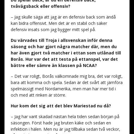
tvåvägsback eller offensiv?
– Jag skulle säga att jag är en defensiv back som ändå
kan bidra offensivt. Men det är en stabil och säker
defensiv insats som jag bygger mitt spel på.
Du värvades till Troja i allsvenskan inför denna
säsong och har gjort några matcher där, men du
har även gjort två matcher i ettan som utlånad till
Borås. Hur var det att testa på ettanspel, var det
bättre eller sämre än klassen på NCAA?
– Det var roligt, Borås välkomnade mig bra, det var roligt,
bara att komma och spela. Sedan är det svårt att jämföra
spelmässigt med Nordamerika, men man har mer tid i
och med att rinken är större.
Hur kom det sig att det blev Mariestad nu då?
– Jag har varit skadad nästan hela tiden sedan början på
säsongen. Först hade jag bruten käke och sedan en
infektion i hälen. Men nu är jag tillbaka sedan två veckor,