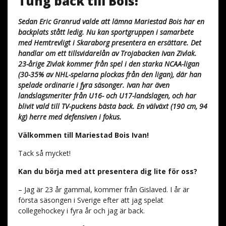
Tung back till Bois!
Sedan Eric Granrud valde att lämna Mariestad Bois har en
backplats stått ledig. Nu kan sportgruppen i samarbete
med Hemtrevligt i Skaraborg presentera en ersättare. Det
handlar om ett tillsvidarelån av Trojabacken Ivan Zivlak.
23-årige Zivlak kommer från spel i den starka NCAA-ligan
(30-35% av NHL-spelarna plockas från den ligan), där han
spelade ordinarie i fyra säsonger. Ivan har även
landslagsmeriter från U16- och U17-landslagen, och har
blivit vald till TV-puckens bästa back. En välväxt (190 cm, 94
kg) herre med defensiven i fokus.
Välkommen till Mariestad Bois Ivan!
Tack så mycket!
Kan du börja med att presentera dig lite för oss?
– Jag är 23 år gammal, kommer från Gislaved. I år är
första säsongen i Sverige efter att jag spelat
collegehockey i fyra år och jag är back.