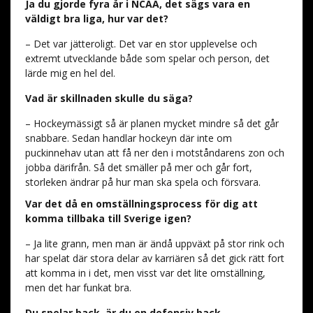
Ja du gjorde fyra år i NCAA, det sägs vara en
väldigt bra liga, hur var det?
– Det var jätteroligt. Det var en stor upplevelse och
extremt utvecklande både som spelar och person, det
lärde mig en hel del.
Vad är skillnaden skulle du säga?
– Hockeymässigt så är planen mycket mindre så det går
snabbare. Sedan handlar hockeyn där inte om
puckinnehav utan att få ner den i motståndarens zon och
jobba därifrån. Så det smäller på mer och går fort,
storleken ändrar på hur man ska spela och försvara.
Var det då en omställningsprocess för dig att
komma tillbaka till Sverige igen?
– Ja lite grann, men man är ändå uppväxt på stor rink och
har spelat där stora delar av karriären så det gick rätt fort
att komma in i det, men visst var det lite omställning,
men det har funkat bra.
Du spelar back, är du en defensiv back,