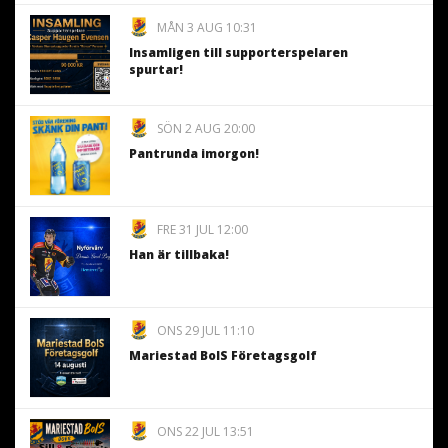
MÅN 3 AUG 10:31
Insamligen till supporterspelaren
spurtar!
SÖN 2 AUG 20:00
Pantrunda imorgon!
FRE 31 JUL 12:00
Han är tillbaka!
ONS 29 JUL 11:10
Mariestad BoIS Företagsgolf
ONS 22 JUL 13:51