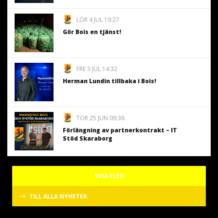
LÖR 4 JUL 19:27
Gör Bois en tjänst!
FRE 3 JUL 14:32
Herman Lundin tillbaka i Bois!
TOR 25 JUN 09:36
Förlängning av partnerkontrakt – IT
Stöd Skaraborg
VISA FLER
TILL ALLA NYHETER.