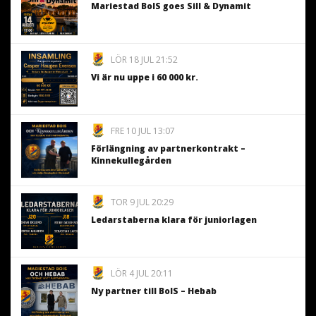
Mariestad BoIS goes Sill & Dynamit
LÖR 18 JUL 21:52
Vi är nu uppe i 60 000 kr.
FRE 10 JUL 13:07
Förlängning av partnerkontrakt –
Kinnekullegården
TOR 9 JUL 20:29
Ledarstaberna klara för juniorlagen
LÖR 4 JUL 20:11
Ny partner till BoIS – Hebab