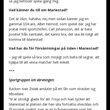
så jag behöver spela igång mig.
Vad känner du till om Mariestad?
Det är ölen, hahaha, nej men sedan känner jag en
gammal GSK:are, Albin Hernod, som spelat där. Jag har
pratat med sportchefen, Carl Johansson, det är bara
positivt från samtalet, det känns bra, det ska bli roligt att
komma till Mariestad
Vad har du för förväntningar på tiden i Mariestad?
– Jag vill spela så bra som möjligt och bidra till segrar, att
hjälpa till att vinna matcher helt enkelt.
***
Sportgruppen om värvningen:
Backen Ivan Zivlak ansluter på ett lån som sträcker sig
tillsvidare.
”Vi är otroligt glada för att Troja och Ivan tycker att
Mariestad är platsen där han ska fortsätta utvecklas och
få mycket speltid. Ivan är en tvåvägsspelare som blir