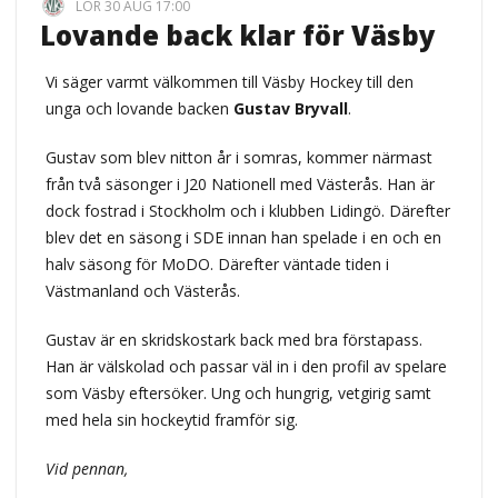
LÖR 30 AUG 17:00
Lovande back klar för Väsby
Vi säger varmt välkommen till Väsby Hockey till den
unga och lovande backen
Gustav Bryvall
.
Gustav som blev nitton år i somras, kommer närmast
från två säsonger i J20 Nationell med Västerås. Han är
dock fostrad i Stockholm och i klubben Lidingö. Därefter
blev det en säsong i SDE innan han spelade i en och en
halv säsong för MoDO. Därefter väntade tiden i
Västmanland och Västerås.
Gustav är en skridskostark back med bra förstapass.
Han är välskolad och passar väl in i den profil av spelare
som Väsby eftersöker. Ung och hungrig, vetgirig samt
med hela sin hockeytid framför sig.
Vid pennan,