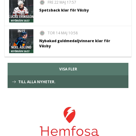
FRE 22 MAJ 17:57
Spetsback klar för Väsby
TOR 14 MAJ 10:58
Nybakad guldmedaljvinnare klar för
Väsby
VISA FLER
TILL ALLA NYHETER.