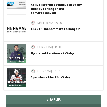
Colly Filtreringsteknik och Väsby
Hockey förlänger sitt
samarbetsavtal
MÅN 25 MAJ 09:00
KLART: Finnhammars förlänger!
LÖR 23 MAJ 18:00
Ny målvaktstränare i Väsby
FRE 22 MAJ 17:57
Spetsback klar för Väsby
VISA FLER