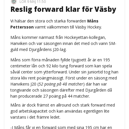
LÖR 9 MAJ 11:50
Reslig forward klar för Väsby
Vi hälsar den stora och starka forwarden
Måns
Pettersson
varmt välkommen till Väsby Hockey.
Måns kommer närmast från Hockeyettan-kollegan,
Hanviken och var säsongen innan det med och vann SM-
guld med Djurgårdens J20-lag.
Måns som förra månaden fyllde tjugoett år är en 195
centimeter lån och 92 kilo tung forward som kan spela
såväl center som ytterforward. Under sin juniortid tog han
stora kliv rent poängmässigt. Först under en säsong med
Hanvikens J20 (
52 poäng på 48 matcher
) där han var
tongivande och säsongen därefter med Djurgården då
han producerade 27 poäng på 44 matcher.
Måns är dock främst en allround och stark forward med
god arbetskapacitet och kan användas egentligen lite
varstans i det främre ledet.
-I Måns får vi en forward som med sina 195 cm har en