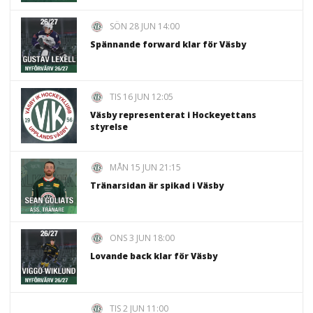
SÖN 28 JUN 14:00
Spännande forward klar för Väsby
TIS 16 JUN 12:05
Väsby representerat i Hockeyettans
styrelse
MÅN 15 JUN 21:15
Tränarsidan är spikad i Väsby
ONS 3 JUN 18:00
Lovande back klar för Väsby
TIS 2 JUN 11:00