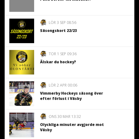
LÖR 3 SEP 08:56
Säsongskort 22/23
TOR 1 SEP 09:36
Älskar du hockey?
LÖR 2 APR 00:06
Vimmerby Hockeys säsong över
efter förlust i Väsby
ONS 30 MAR 13:32
Olyckliga minuter avgjorde mot
Väsby