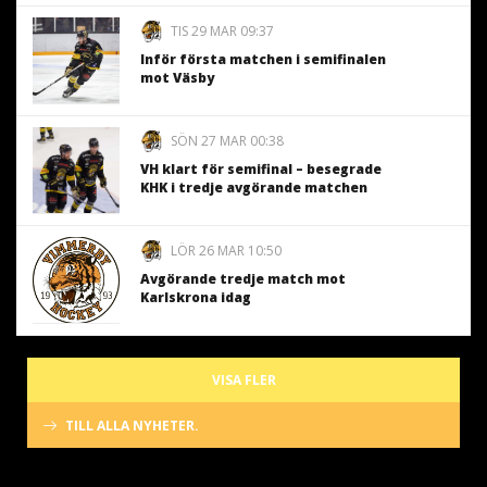
TIS 29 MAR 09:37
Inför första matchen i semifinalen
mot Väsby
SÖN 27 MAR 00:38
VH klart för semifinal – besegrade
KHK i tredje avgörande matchen
LÖR 26 MAR 10:50
Avgörande tredje match mot
Karlskrona idag
VISA FLER
TILL ALLA NYHETER.