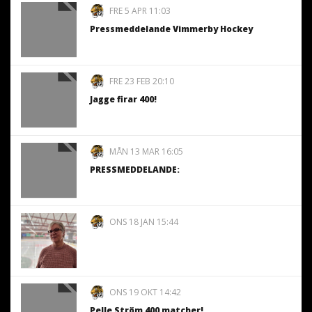
FRE 5 APR 11:03
Pressmeddelande Vimmerby Hockey
FRE 23 FEB 20:10
Jagge firar 400!
MÅN 13 MAR 16:05
PRESSMEDDELANDE:
ONS 18 JAN 15:44
ONS 19 OKT 14:42
Pelle Ström 400 matcher!