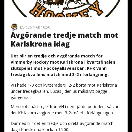
LÖR 26 MAR 10:50
Avgörande tredje match mot
Karlskrona idag
Det blir en tredje och avgörande match för
Vimmerby Hockey mot Karlskrona i kvartsfinalen i
slutspelet mot Hockeyallsvenskan. KHK vann
fredagskvällens match med 3-2 i förlängning.
VH hade 1-0 och kvitterade till 2-2 borta mot Karlskrona
under fredagkvällen. Lucas Jidenius målskytt bägge
gångerna.
Men trots hårt tryck från VH i den fjärde perioden, så var
det KHK som avgjorde med 3-2-målet i förlängningen.
Därmed blir det en tredje och direkt avgörande match i
dag i Karlskrona klockan 16.00.