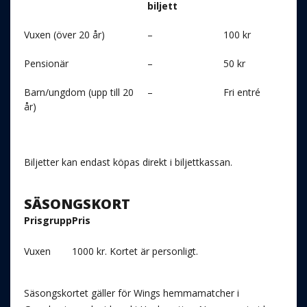
biljett
Vuxen (över 20 år)
–
100 kr
Pensionär
–
50 kr
Barn/ungdom (upp till 20
–
Fri entré
år)
Biljetter kan endast köpas direkt i biljettkassan.
SÄSONGSKORT
Prisgrupp
Pris
Vuxen
1000 kr. Kortet är personligt.
Säsongskortet gäller för Wings hemmamatcher i