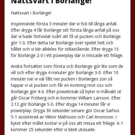
Nattsvart i Borlänge!
Nattsvart i Borlänge!
Inspirerande första 3 minuter där vi fick till långa anfall.
Efter dryga 4 får Borlänge sitt första långa anfall på oss
där vi hade förtvivlat svårt att få ut pucken och Borlänge
gör 1-0. Efter detta tar Borlänge över spelet helt och
hållet och vi blir alldeles för stillastående. Efter dryga 15
för Borlänge 2-0 i ett powerplay där vi missade ett friläge.
Andra fortsätter som första och Borlänge gör lite som de
vill och efter dryga 4 minuter gör Borlänge 3-0. Efter 10
minuter när vi väl fått ner pucken i Borlänges zon så
tappar vi ut pucken och får en kontring mot oss och
Borlänge gör 4-0. Efter powebreak så byter vi målvakt ut
går Oscar Fröberg och in kommer William Larsson. Efter
2.12 gör Borlänge 5-0. Efter dryga 14 minuter får vi
powerplay. Dryga 30 sekunder senare gör Oscar Sarhus
5-1 assisterad av Viktor Mattsson och Carl Aronsson. I
bytet efter målet kostar vi på oss att missa ett friläge. 6-1
kommer 25 sekunder efter vi blivit utvisade.