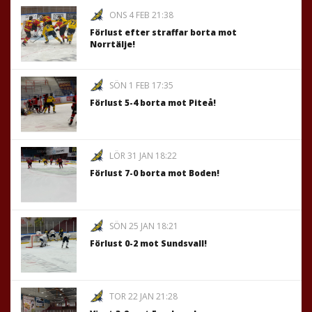
ONS 4 FEB 21:38
Förlust efter straffar borta mot
Norrtälje!
SÖN 1 FEB 17:35
Förlust 5-4 borta mot Piteå!
LÖR 31 JAN 18:22
Förlust 7-0 borta mot Boden!
SÖN 25 JAN 18:21
Förlust 0-2 mot Sundsvall!
TOR 22 JAN 21:28