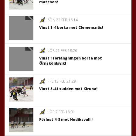
matchen!
SÖN 22 FEB 16:14
Vinst 1-4 borta mot Clemensnäs!
LÖR 21 FEB 18:26
Vinst i förlängningen borta mot
Örnsköldsvik!
FRE 13 FEB 21:29
Vinst 5-4 i sudden mot Kiruna!
LÖR 7 FEB 18:31
Förlust 4-8 mot Hudiksvall !