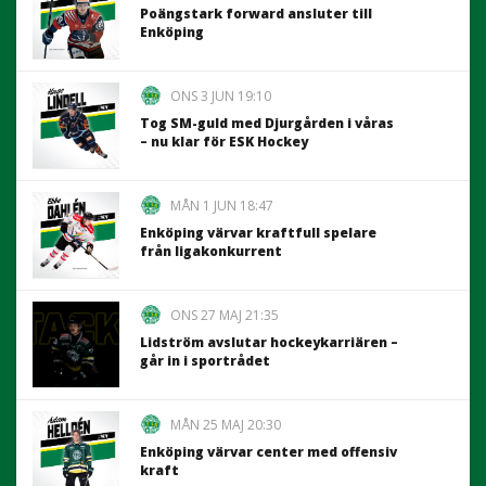
Poängstark forward ansluter till
Enköping
ONS 3 JUN 19:10
Tog SM-guld med Djurgården i våras
– nu klar för ESK Hockey
MÅN 1 JUN 18:47
Enköping värvar kraftfull spelare
från ligakonkurrent
ONS 27 MAJ 21:35
Lidström avslutar hockeykarriären –
går in i sportrådet
MÅN 25 MAJ 20:30
Enköping värvar center med offensiv
kraft