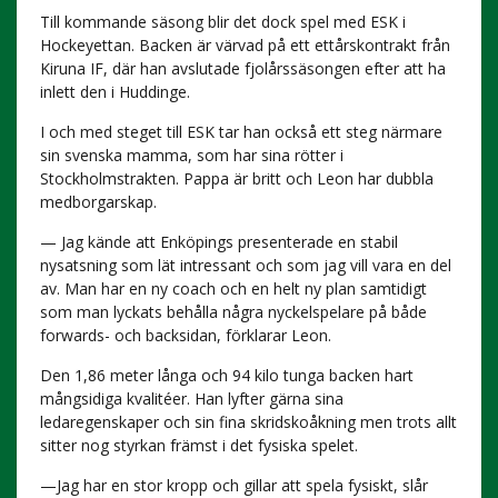
Till kommande säsong blir det dock spel med ESK i
Hockeyettan. Backen är värvad på ett ettårskontrakt från
Kiruna IF, där han avslutade fjolårssäsongen efter att ha
inlett den i Huddinge.
I och med steget till ESK tar han också ett steg närmare
sin svenska mamma, som har sina rötter i
Stockholmstrakten. Pappa är britt och Leon har dubbla
medborgarskap.
— Jag kände att Enköpings presenterade en stabil
nysatsning som lät intressant och som jag vill vara en del
av. Man har en ny coach och en helt ny plan samtidigt
som man lyckats behålla några nyckelspelare på både
forwards- och backsidan, förklarar Leon.
Den 1,86 meter långa och 94 kilo tunga backen hart
mångsidiga kvalitéer. Han lyfter gärna sina
ledaregenskaper och sin fina skridskoåkning men trots allt
sitter nog styrkan främst i det fysiska spelet.
—Jag har en stor kropp och gillar att spela fysiskt, slår