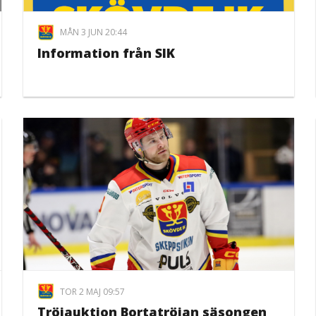
MÅN 3 JUN 20:44
Information från SIK
TOR 2 MAJ 09:57
Tröjauktion Bortatröjan säsongen