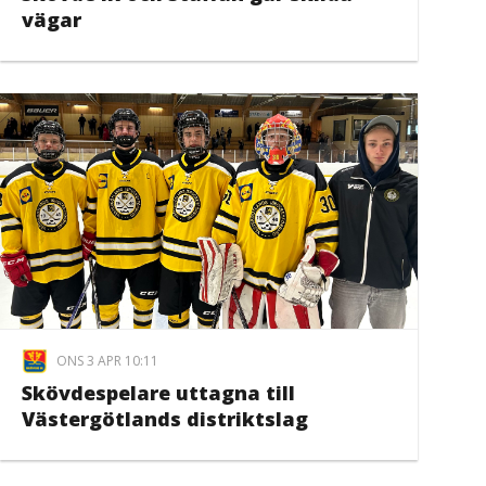
vägar
ONS 3 APR 10:11
Skövdespelare uttagna till
Västergötlands distriktslag