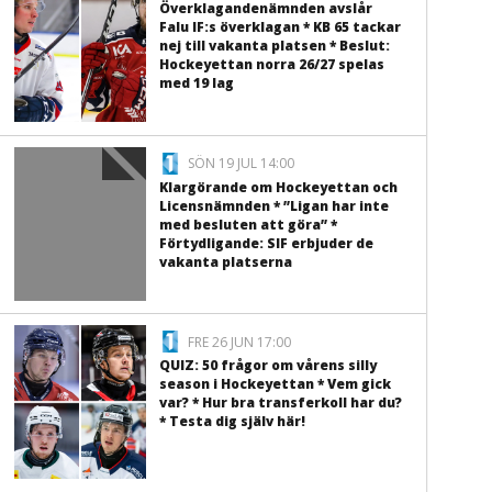
Överklagandenämnden avslår
Falu IF:s överklagan * KB 65 tackar
nej till vakanta platsen * Beslut:
Hockeyettan norra 26/27 spelas
med 19 lag
SÖN 19 JUL 14:00
Klargörande om Hockeyettan och
Licensnämnden * ”Ligan har inte
med besluten att göra” *
Förtydligande: SIF erbjuder de
vakanta platserna
FRE 26 JUN 17:00
QUIZ: 50 frågor om vårens silly
season i Hockeyettan * Vem gick
var? * Hur bra transferkoll har du?
* Testa dig själv här!