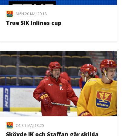
MÅN 20 MAJ 20:18
True SIK Inlines cup
ONS 1 MAJ 13:25
Skövde IK och Staffan går skilda