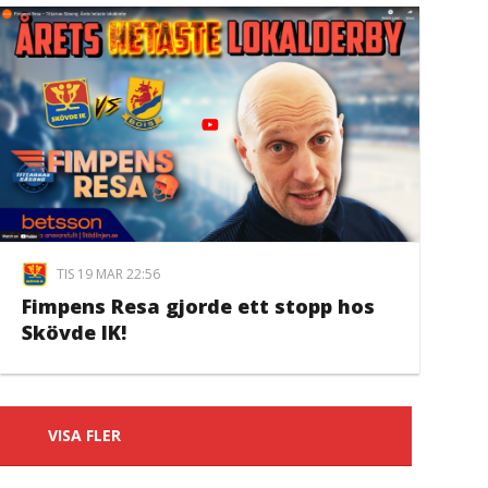
TIS 19 MAR 22:56
Fimpens Resa gjorde ett stopp hos
Skövde IK!
VISA FLER