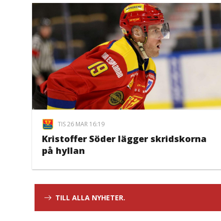
TIS 26 MAR 16:19
Kristoffer Söder lägger skridskorna
på hyllan
TILL ALLA NYHETER.